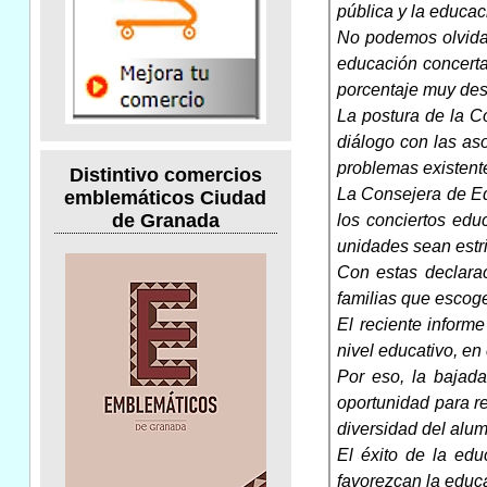
pública y la educac
No podemos olvidar
educación concerta
porcentaje muy des
La postura de la Co
diálogo con las as
problemas existente
Distintivo comercios
La Consejera de Ed
emblemáticos Ciudad
de Granada
los conciertos edu
unidades sean estr
Con estas declarac
familias que escoge
El reciente inform
nivel educativo, e
Por eso, la bajad
oportunidad para re
diversidad del alu
El éxito de la ed
favorezcan la educ