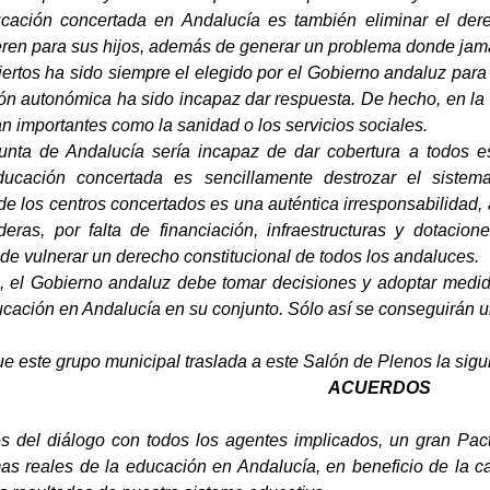
cación concertada en Andalucía es también eliminar el derec
ren para sus hijos, además de generar un problema donde jamá
iertos ha sido siempre el elegido por el Gobierno andaluz para
ión autonómica ha sido incapaz dar respuesta. De hecho, en la 
n importantes como la sanidad o los servicios sociales.
unta de Andalucía sería incapaz de dar cobertura a todos eso
ucación concertada es sencillamente destrozar el sistem
 los centros concertados es una auténtica irresponsabilidad, a
eras, por falta de financiación, infraestructuras y dotacio
de vulnerar un derecho constitucional de todos los andaluces.
n, el Gobierno andaluz debe tomar decisiones y adoptar medi
ucación en Andalucía en su conjunto. Sólo así se conseguirán 
que este grupo municipal traslada a este Salón de Plenos la sig
ACUERDOS
vés del diálogo con todos los agentes implicados, un gran Pa
mas reales de la educación en Andalucía, en beneficio de la 