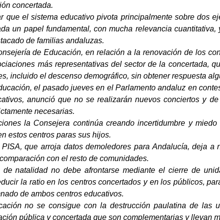
ión concertada.
 que el sistema educativo pivota principalmente sobre dos eje
da un papel fundamental, con mucha relevancia cuantitativa
tacado de familias andaluzas.
nsejería de Educación, en relación a la renovación de los conci
ociaciones más representativas del sector de la concertada, q
s, incluido el descenso demográfico, sin obtener respuesta alg
ucación, el pasado jueves en el Parlamento andaluz en contest
cativos, anunció que no se realizarán nuevos conciertos y de
ictamente necesarias.
iones la Consejera continúa creando incertidumbre y miedo a
n estos centros paras sus hijos.
e PISA, que arroja datos demoledores para Andalucía, deja a
n comparación con el resto de comunidades.
a de natalidad no debe afrontarse mediante el cierre de u
ducir la ratio en los centros concertados y en los públicos, pa
mnado de ambos centros educativos.
ucación no se consigue con la destrucción paulatina de las
ación pública y concertada que son complementarias y llevan m