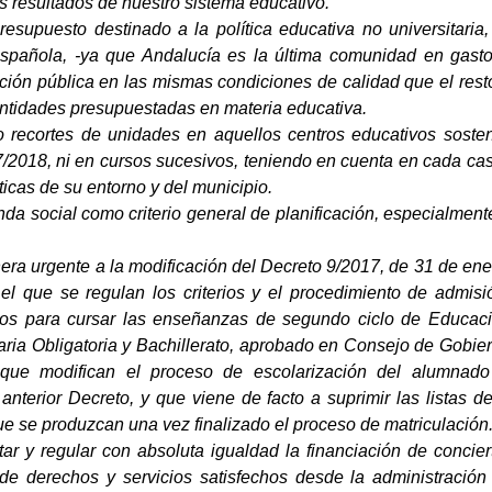
s resultados de nuestro sistema educativo.
presupuesto destinado a la política educativa no universitari
 española, -ya que Andalucía es la última comunidad en gas
ción pública en las mismas condiciones de calidad que el rest
antidades presupuestadas en materia educativa.
o recortes de unidades en aquellos centros educativos sost
2018, ni en cursos sucesivos, teniendo en cuenta en cada caso 
ticas de su entorno y del municipio.
da social como criterio general de planificación, especialment
ra urgente a la modificación del Decreto 9/2017, de 31 de ener
 el que se regulan los criterios y el procedimiento de admis
os para cursar las enseñanzas de segundo ciclo de Educació
ia Obligatoria y Bachillerato, aprobado en Consejo de Gobiern
 que modifican el proceso de escolarización del alumnado
anterior Decreto, y que viene de facto a suprimir las listas
e se produzcan una vez finalizado el proceso de matriculación
ntar y regular con absoluta igualdad la financiación de conc
de derechos y servicios satisfechos desde la administración