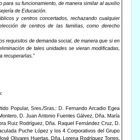
 para su funcionamiento, de manera similar al auxilio
sejería de Educación.
blicos y centros concertados, rechazando cualquier
 elección de centros de las familias, como derecho
los requisitos de demanda social, de manera que si en
eliminación de tales unidades se vieran modificadas,
a recuperarlas.”
:
rtido Popular, Sres./Sras.: D. Fernando Arcadio Egea
ontero, D. Juan Antonio Fuentes Gálvez, Dña. María
ora Ruiz Rodríguez, Dña. Raquel Fernández Cruz, D.
aculada Puche López y los 4 Corporativos del Grupo
José Olivares Huertas, Dña. Lorena Rodríguez Torres,