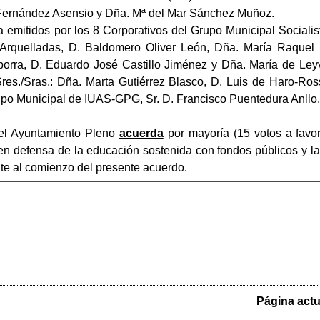
Fernández Asensio y Dña. Mª del Mar Sánchez Muñoz.
ra emitidos por los 8 Corporativos del Grupo Municipal Sociali
rquelladas, D. Baldomero Oliver León, Dña. María Raquel 
orra, D. Eduardo José Castillo Jiménez y Dña. María de Ley
es./Sras.: Dña. Marta Gutiérrez Blasco, D. Luis de Haro-Ros
upo Municipal de IUAS-GPG, Sr. D. Francisco Puentedura Anllo.
el Ayuntamiento Pleno
acuerda
por mayoría (15 votos a favo
n defensa de la educación sostenida con fondos públicos y la l
ente al comienzo del presente acuerdo.
Página actu