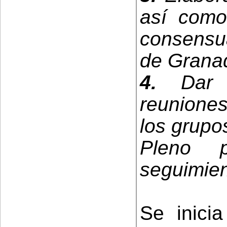
así como
consensua
de Grana
4.
Dar t
reunione
los grupo
Pleno p
seguimien
Se inicia