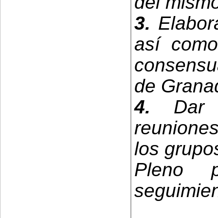
del mismo
3.
Elabora
así como
consensua
de Grana
4.
Dar t
reunione
los grupo
Pleno p
seguimien