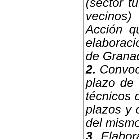
(sector tu
vecinos)
Acción q
elaboraci
de Grana
2.
Convoca
plazo de 
técnicos d
plazos y 
del mismo
3.
Elabora