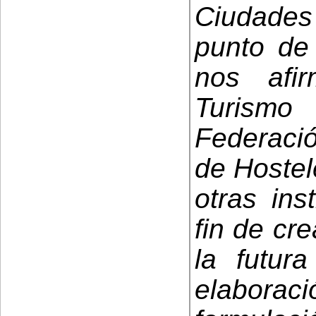
Ciudades 
punto de 
nos afi
Turismo
Federaci
de Hostel
otras ins
fin de cr
la futur
elabora