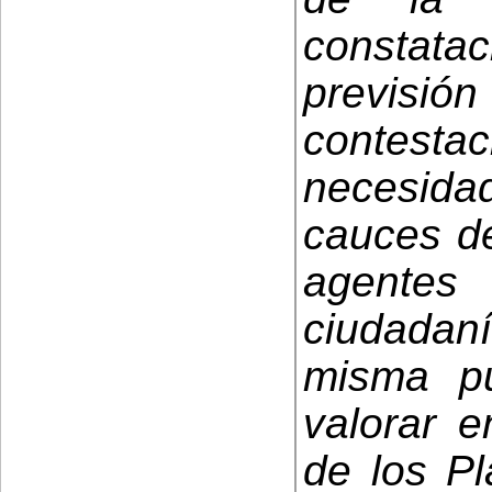
constata
previsi
contesta
necesida
cauces de
agentes
ciudadaní
misma p
valorar e
de los Pl