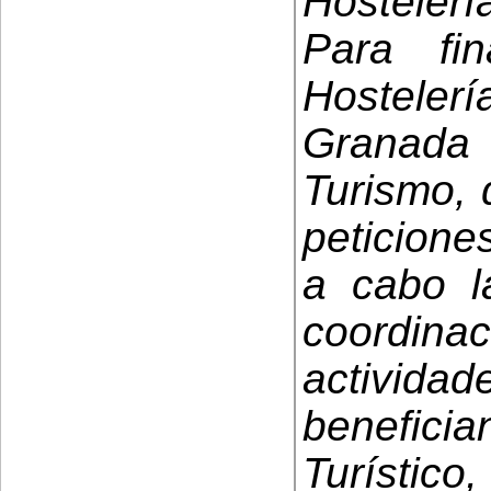
Hostelerí
Para fin
Hostelerí
Granada
Turismo, 
peticione
a cabo l
coordi
activid
benefici
Turístico