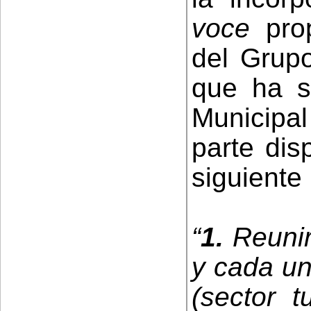
voce
prop
del Grup
que ha s
Municipa
parte dis
siguiente 
“
1.
Reunir
y cada un
(sector t