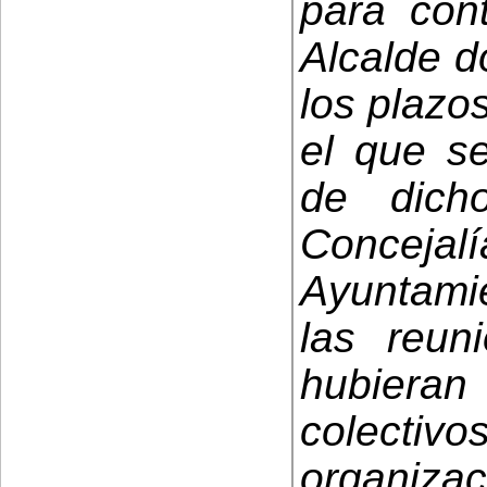
para cont
Alcalde d
los plazo
el que se
de dich
Concej
Ayuntami
las reun
hubieran 
colect
organiz