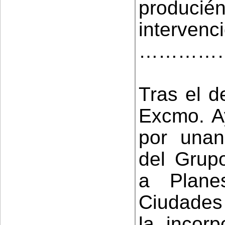
produci
intervenc
…………
Tras el d
Excmo. A
por una
del Grupo
a Plane
Ciudades 
la incor