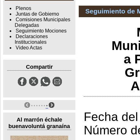
Plenos
Seguimiento de 
Juntas de Gobierno
Comisiones Municipales
Delegadas
Seguimiento Mociones
Declaraciones
Muni
Institucionales
Video Actas
a 
Compartir
Gr
A
Fecha del
Al marrón échale
buenavoluntá granaína
Número d