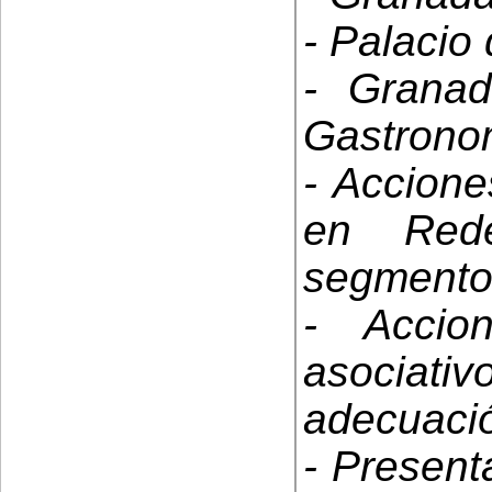
- Palacio
- Granad
Gastrono
- Accione
en Red
segmentos
- Accio
asociat
adecuaci
- Present