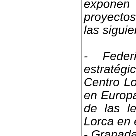
exponen
proyectos
las sigui
- Feder
estratég
Centro L
en Europa
de las l
Lorca en 
- Granad