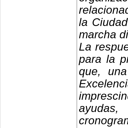
relacionad
la Ciuda
marcha di
La respue
para la p
que, una
Excelencia
imprescin
ayudas,
cronogr