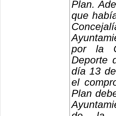
Plan. Ade
que había
Conceja
Ayuntamie
por la 
Deporte d
día 13 de
el compro
Plan debe
Ayuntami
de la i