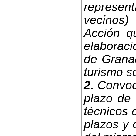
represent
vecinos)
Acción q
elaboraci
de Grana
turismo s
2.
Convoca
plazo de 
técnicos d
plazos y 