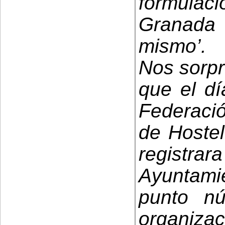
formulac
Granada y
mismo’.
Nos sorpr
que el dí
Federaci
de Hostel
registr
Ayuntami
punto n
organi