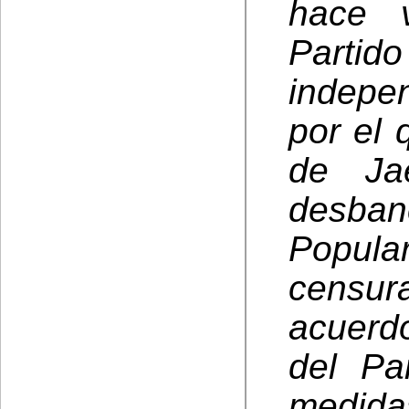
hace v
Parti
indepe
por el 
de Jaé
desbanc
Popula
censu
acuerd
del Pa
medida