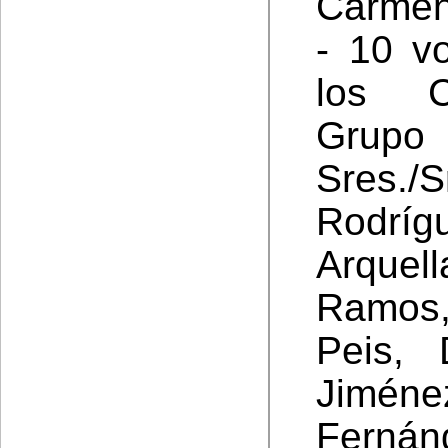
Carmen
- 10 v
los Co
Grupo
Sres./
Rodríg
Arque
Ramos
Peis, 
Jimé
Fernán