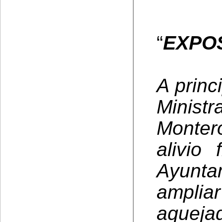
“
EXPOS
A princ
Minist
Monter
alivio 
Ayunta
amplia
aquej