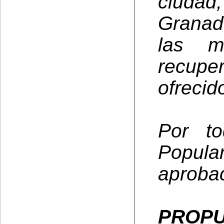
ciudad
Granad
las m
recuper
ofrecid
Por to
Popula
aprobac
PROPU