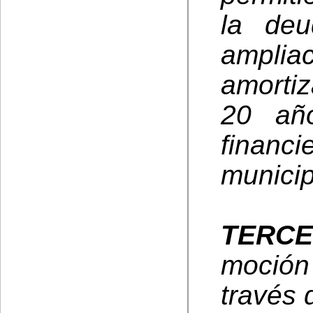
la deu
ampli
amorti
20 año
financi
munici
TERC
moción
través 