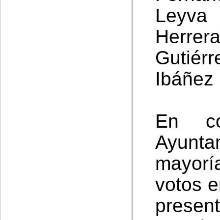
Leyva
Herre
Gutiér
Ibáñez 
En co
Ayunta
mayorí
votos e
presen