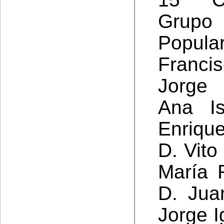
Grupo
Popula
Franci
Jorge
Ana Is
Enriqu
D. Vito
María 
D. Jua
Jorge I