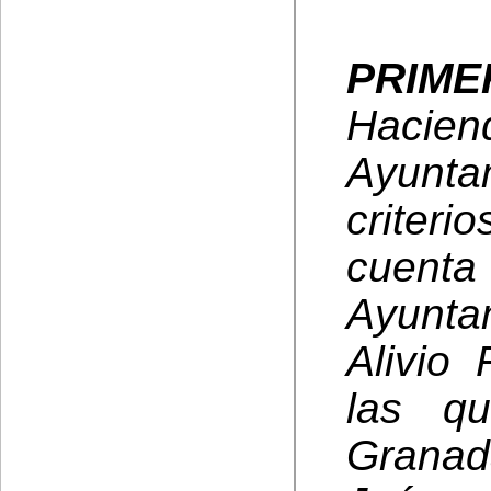
PRIME
Hacie
Ayunt
criter
cuent
Ayunta
Alivio
las q
Granad