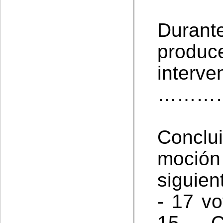
Durante
prod
interve
………………………
Conclu
moción 
siguien
- 17 vo
15 Co