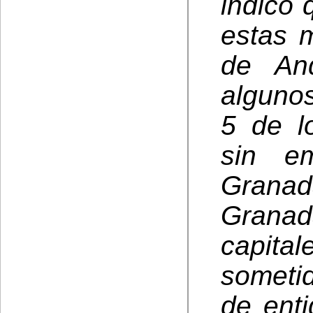
indicó 
estas 
de And
alguno
5 de l
sin e
Granad
Granad
capita
someti
de ent