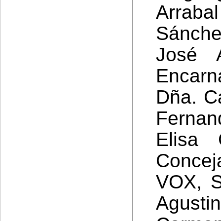
Arraba
Sánche
José A
Encarn
Dña. Ca
Ferna
Elisa
Concej
VOX, S
Agust