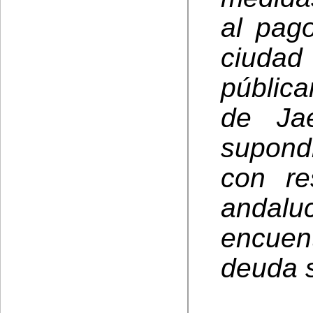
al pag
ciud
pública
de Ja
supond
con re
andal
encue
deuda s