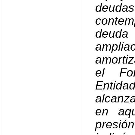
deudas
contemp
deuda 
ampli
amorti
el Fo
Entid
alcanz
en aqu
presió