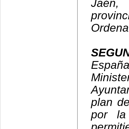
Jaén, 
provin
Ordenac
SEGU
Españ
Ministe
Ayunta
plan de
por la
permiti