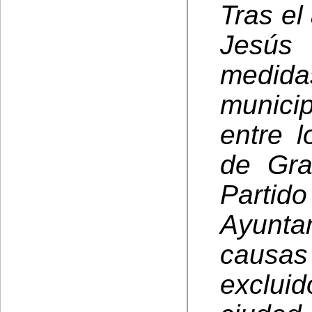
Tras el
Jesús 
medidas
municip
entre 
de Gra
Part
Ayunta
causas
exclui