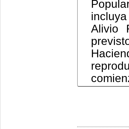
Popula
incluy
Alivio
previs
Hacie
reprod
comienz