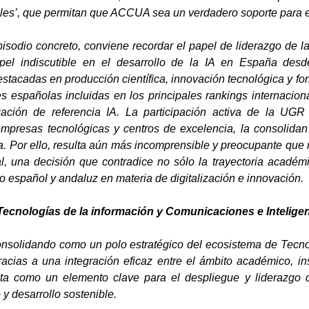
les’, que permitan que ACCUA sea un verdadero soporte para el
pisodio concreto, conviene recordar el papel de liderazgo de 
l indiscutible en el desarrollo de la IA en España desde
tacadas en producción científica, innovación tecnológica y for
s españolas incluidas en los principales rankings internacion
gación de referencia IA. La participación activa de la UG
mpresas tecnológicas y centros de excelencia, la consolidan
. Por ello, resulta aún más incomprensible y preocupante que 
cial, una decisión que contradice no sólo la trayectoria académ
io español y andaluz en materia de digitalización e innovación.
Tecnologías de la información y Comunicaciones e Inteligenc
nsolidando como un polo estratégico del ecosistema de Tecnol
acias a una integración eficaz entre el ámbito académico, inst
a como un elemento clave para el despliegue y liderazgo 
y desarrollo sostenible.