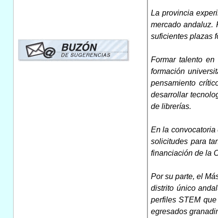
La provincia exper
mercado andaluz. P
suficientes plazas 
Formar talento en
formación universi
pensamiento críti
desarrollar tecnol
de librerías.
En la convocatoria 
solicitudes para t
financiación de la
Por su parte, el Má
distrito único and
perfiles STEM que
egresados granadin