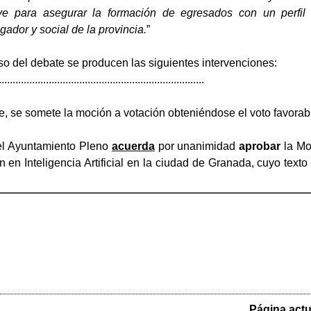
ve para asegurar la formación de egresados con un perfil al
gador y social de la provincia.
”
so del debate se producen las siguientes intervenciones:
..........................................................................
te, se somete la moción a votación obteniéndose el voto favora
el Ayuntamiento Pleno
acuerda
por unanimidad
aprobar
la Mo
n en Inteligencia Artificial en la ciudad de Granada, cuyo text
Página actu