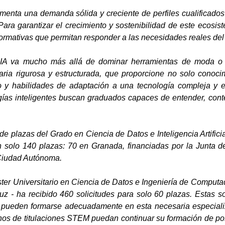
imenta una demanda sólida y creciente de perfiles cualificado
ara garantizar el crecimiento y sostenibilidad de este ecosis
formativas que permitan responder a las necesidades reales del 
 IA va mucho más allá de dominar herramientas de moda o 
taria rigurosa y estructurada, que proporcione no solo conoci
co y habilidades de adaptación a una tecnología compleja y 
ogías inteligentes buscan graduados capaces de entender, cont
de plazas del Grado en Ciencia de Datos e Inteligencia Artific
an solo 140 plazas: 70 en Granada, financiadas por la Junta d
 Ciudad Autónoma.
ster Universitario en Ciencia de Datos e Ingeniería de Computad
aluz - ha recibido 460 solicitudes para solo 60 plazas. Estas 
 pueden formarse adecuadamente en esta necesaria especializ
os de titulaciones STEM puedan continuar su formación de pos