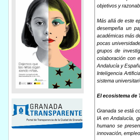
objetivos y razonab
Más allá de este e
desempeña un pape
académicas más des
pocas universidade
grupos de investi
colaboración con e
Andalucía y España
Inteligencia Artifi
sistema universitar
El ecosistema de 
Granada se está co
IA en Andalucía, gr
humano se present
innovación, empleo 