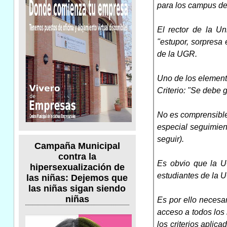
para los campus de
El rector de la U
"estupor, sorpresa
de la UGR.
Uno de los element
Criterio: "Se debe 
No es comprensible 
especial seguimien
seguir).
Campaña Municipal
contra la
Es obvio que la U
hipersexualización de
estudiantes de la U
las niñas: Dejemos que
las niñas sigan siendo
niñas
Es por ello necesar
acceso a todos los
los criterios apli