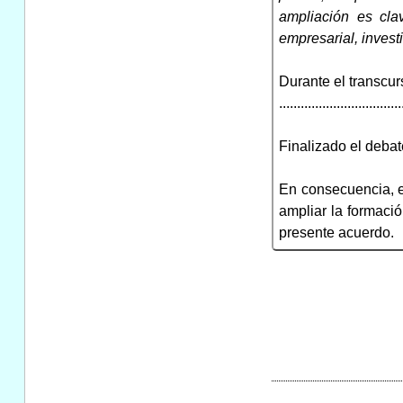
ampliación es cla
empresarial, investi
Durante el transcur
..................................
Finalizado el deba
En consecuencia, 
ampliar la formació
presente acuerdo.