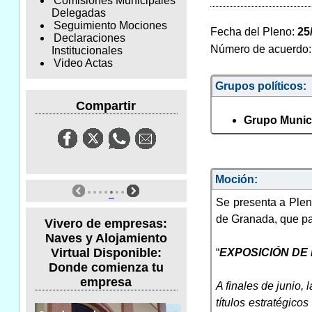
Comisiones Municipales
Delegadas
Seguimiento Mociones
Fecha del Pleno:
25
Declaraciones
Número de acuerdo
Institucionales
Video Actas
Grupos políticos:
Compartir
Grupo Munici
Moción:
Se presenta a Pleno
de Granada, que pas
Vivero de empresas:
Naves y Alojamiento
Virtual Disponible:
“
EXPOSICIÓN DE
Donde comienza tu
empresa
A finales de junio,
títulos estratégico