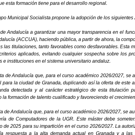
ue esta formación tiene para el desarrollo regional.
rupo Municipal Socialista propone la adopción de los siguientes
a de Andalucía a garantizar una mayor transparencia en el func
dalucía (ACCUA), haciendo pública, a partir de ahora, la compo
as las titulaciones, tanto favorables como desfavorables. Esta me
criterios aplicados, evitando cualquier sospecha sobre los pr
s e instituciones en el sistema universitario andaluz.
Junta de Andalucía que, para el curso académico 2026/2027, se
cial para la ciudad de Granada, duplicando así la oferta de est
da detectada y al carácter estratégico de esta titulación pa
o la formación de talento cualificado y favoreciendo el crecimi
unta de Andalucía que, para el curso académico 2026/2027, se au
ería de Computadores de la UGR. Este máster debe someters
de 2025 para su impartición en el curso 2026/2027. La autoriza
ría respuesta a la alta demanda actual en Granada y a las 