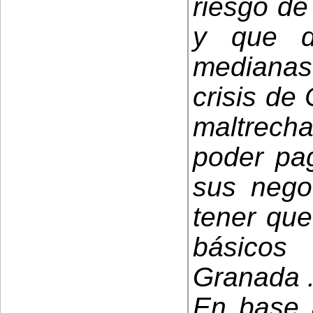
riesgo de
y que d
mediana
crisis de
maltrec
poder pag
sus nego
tener que
básicos
Granada 
En base 