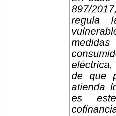
897/201
regula 
vulnerab
medida
consumid
eléctrica,
de que p
atienda l
es este
cofinanci