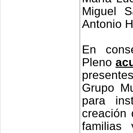
Miguel S
Antonio H
En conse
Pleno
ac
present
Grupo Mun
para ins
creación 
familias