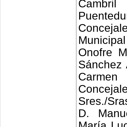
Cambril
Puen
Conceja
Municip
Onofre Mi
Sánchez 
Carmen 
Conceja
Sres./Sra
D. Manue
María Luc