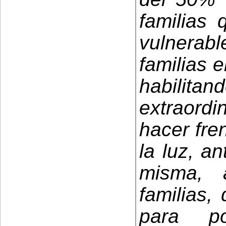
familias 
vulnera
familias e
habilitan
extraordi
hacer fre
la luz, a
misma, 
familias,
para po