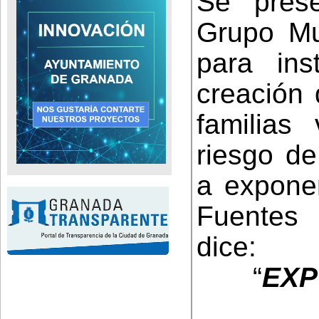
Se pres
Grupo Mun
para ins
creación 
familias
riesgo de
a exponer
Fuentes 
dice:
“
EXP