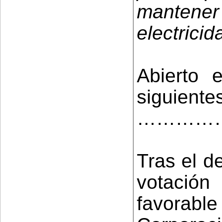
mantene
electricid
Abierto 
siguiente
…………
Tras el d
votació
favorabl