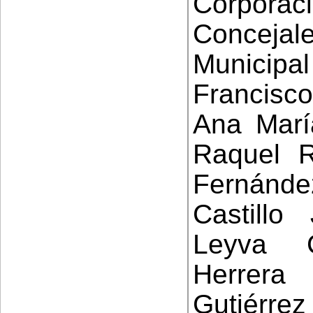
Corpor
Conceja
Municipal
Francisc
Ana Marí
Raquel R
Fernánde
Castill
Leyva 
Herrera
Gutiérre