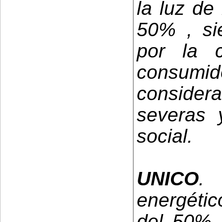
la luz de
50% , si
por la c
consum
considera
severas 
social.
UNICO
.
energétic
del 50% d