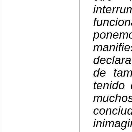
interr
funci
ponem
manifi
declara
de tam
tenido
muc
conc
inima