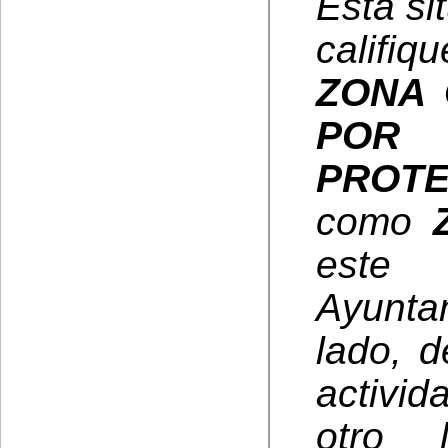
Esta si
calif
ZONA 
POR 
PROTE
como
este
Ayunta
lado, d
activi
otro