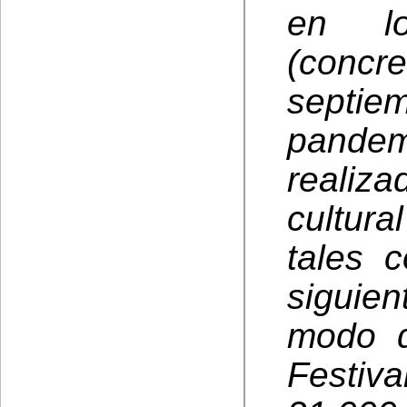
en l
(concr
septi
pande
realiz
cultur
tales 
siguien
modo d
Festiv