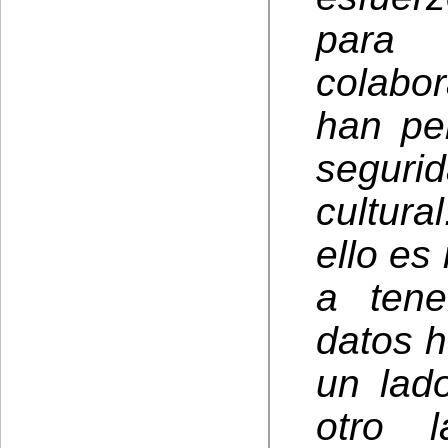
para 
colabo
han pe
seguri
cultura
ello es
a tene
datos h
un lado
otro 