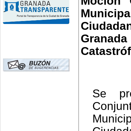
Moción 
Municipa
Ciudadan
Gran
Catastróf
Se pr
Conj
Munici