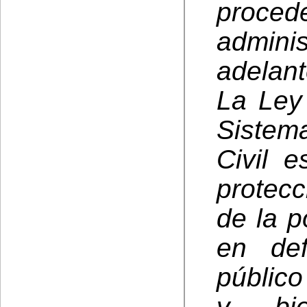
pro
admini
adelant
La Ley 
Sistem
Civil 
protecc
de la p
en def
público
y bie