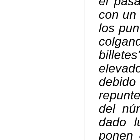
el pas
con un
los pun
colgan
billet
elevad
debido 
repunt
del nú
dado l
ponen 