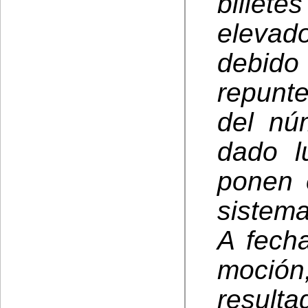
billet
elevad
debido 
repunt
del nú
dado l
ponen 
sistema
A fecha
moción
result