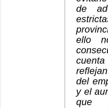
de ado
estric
provinc
ello 
consecu
cuenta
refleja
del emp
y el au
que n