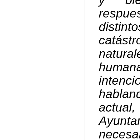
respu
distin
catást
natural
humana
intenc
hablan
actual
Ayunta
necesar