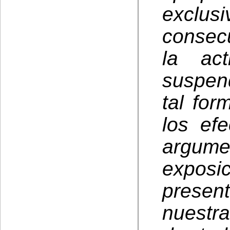
exclu
consec
la act
suspen
tal for
los ef
argum
expos
presen
nuestra