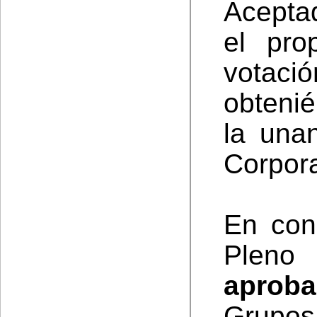
Acepta
el pro
vota
obteni
la una
Corpora
En con
Plen
aproba
Grupos