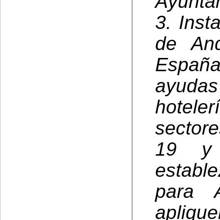
Ayunta
3. Inst
de And
España
ayuda
hotele
sector
19 y 
establ
para 
apliqu