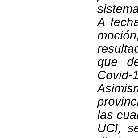
sistema
A fecha
moción
result
que de
Covid
Asimi
provinc
las cua
UCI, s