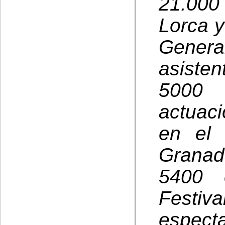
21.000
Lorca y
Genera
asiste
5000
actuac
en el 
Granad
5400 
Fest
espect