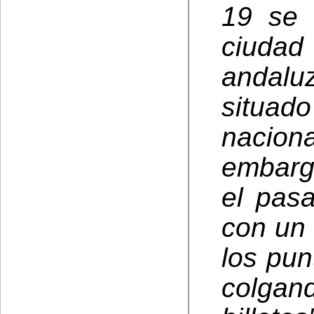
19 se 
ciudad
andal
situad
nacion
embargo
el pas
con un
los pun
colgan