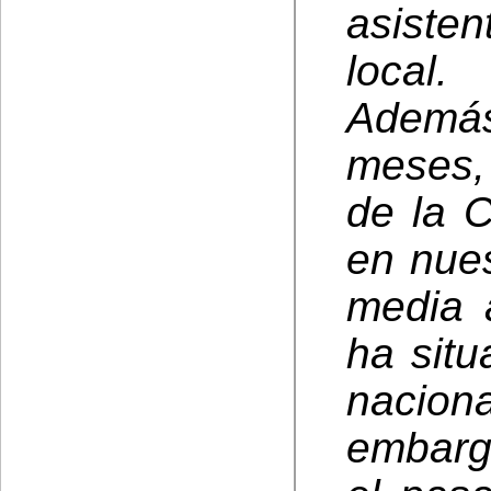
asiste
local.
Ademá
meses,
de la 
en nues
media 
ha situ
nacion
embargo