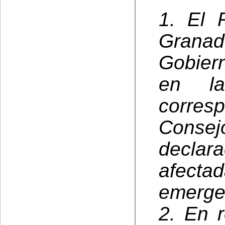
1. El 
Grana
Gobier
en la
corre
Conse
declar
afect
emergen
2. En r