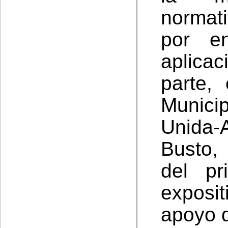
normat
por e
aplica
parte,
Munici
Unida-A
Busto, 
del pr
exposit
apoyo d