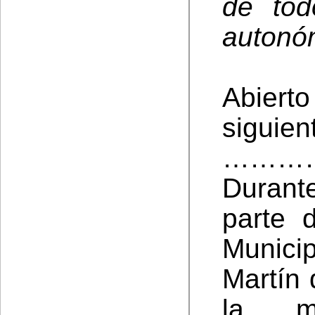
de tod
autonó
Abiert
siguien
………
Durant
parte 
Munici
Martín 
la mo