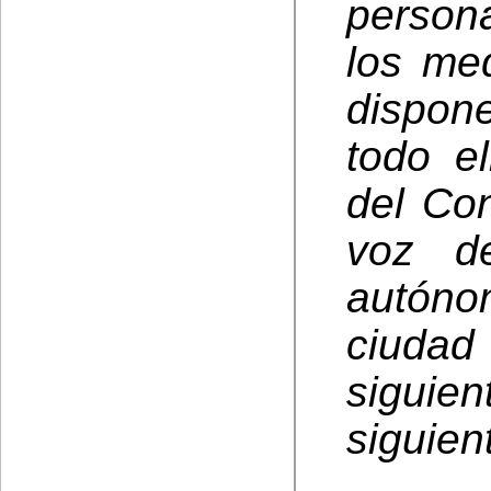
person
los me
dispon
todo e
del Con
voz de
autón
ciuda
sigui
siguien