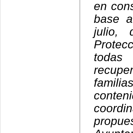
en con
base a
julio,
Protec
todas
recupe
famil
conte
coordin
propu