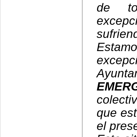
de to
excep
sufri
Estamo
excep
Ayunt
EMERG
colect
que est
el pres