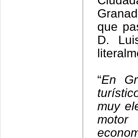
Ciudad
Granad
que pas
D. Lui
literal
“
En Gr
turísti
muy el
moto
econom