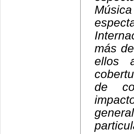
Música
espec
Intern
más de
ellos
cobert
de co
impact
genera
part