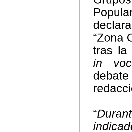
Popul
decla
“Zona C
tras la
in voc
debate
redacció
“
Duran
indicad