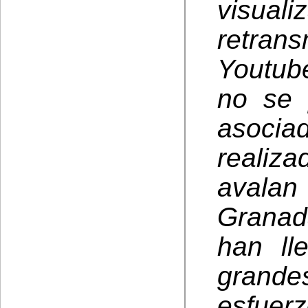
visu
retran
Youtub
no se 
asocia
realiza
avalan
Granad
han ll
grande
esfuerz