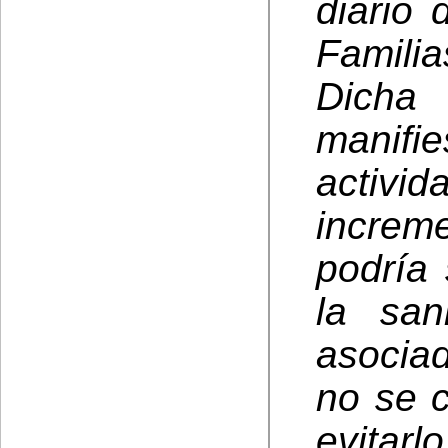
diario 
Familia
Dicha
manifi
activi
increm
podría
la san
asocia
no se 
evitarl