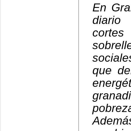
En Gra
diario
cortes
sobrel
sociale
que de
energ
granad
pobreza
Además