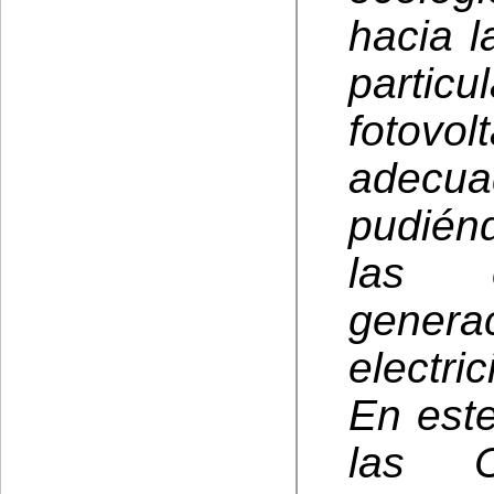
hacia l
partic
fotovol
adecua
pudién
las e
gene
electric
En este
las C