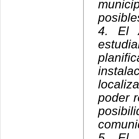
munici
posible
4. El 
estud
plani
insta
locali
poder r
posibil
comuni
5. El 