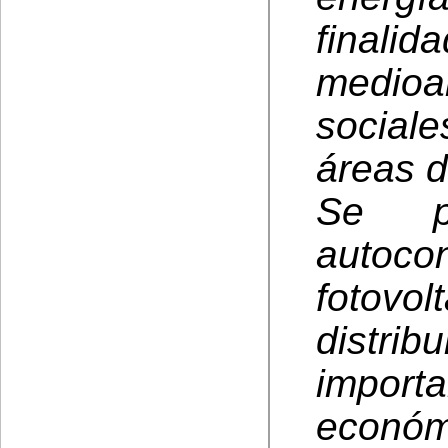
finalid
medioa
social
áreas d
Se p
autoc
fotov
distri
impor
económ