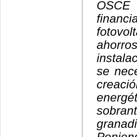
OSCE
financi
fotovo
ahorros
instala
se nece
crea
energ
sobra
granadi
Ponie