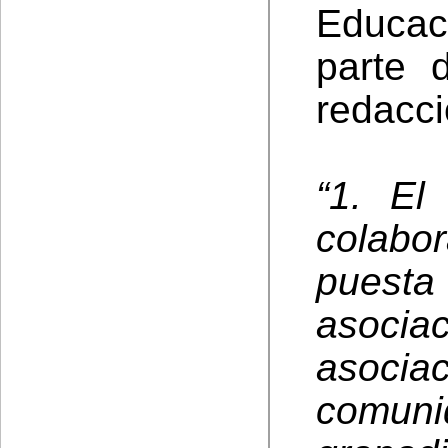
Educac
parte d
redacció
“1. El
colab
puest
asoci
asocia
comun