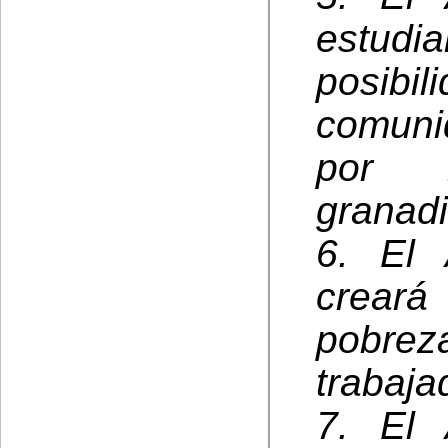
estud
posibil
comuni
por l
granadi
6. El 
creará
pobre
trabaja
7. El 