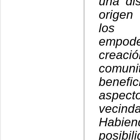
una di
origen
los 
empod
creaci
comunit
benefi
aspect
vecinda
Habie
posib