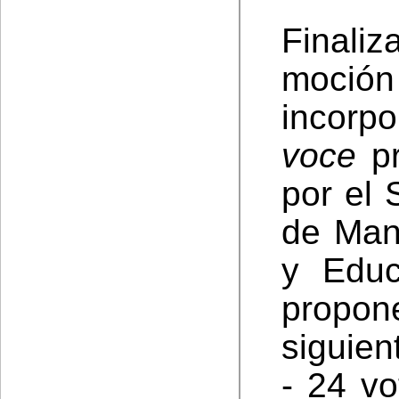
Finaliz
moció
incorp
voce
pr
por el 
de Man
y Educ
propo
siguien
- 24 vo