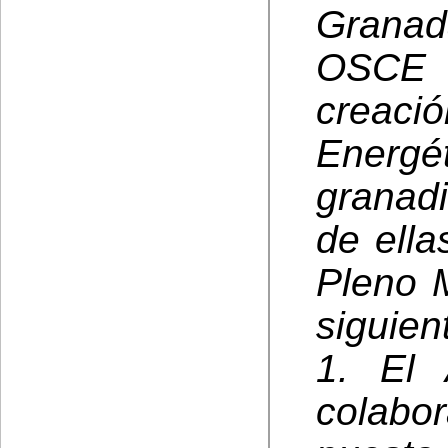
Granad
OSCE e
crea
Energé
granadi
de ella
Pleno M
siguie
1. El 
colab