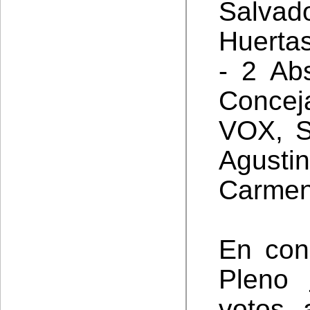
Salvad
Huertas
- 2 Ab
Concej
VOX, S
Agust
Carmen
En con
Pleno
votos 