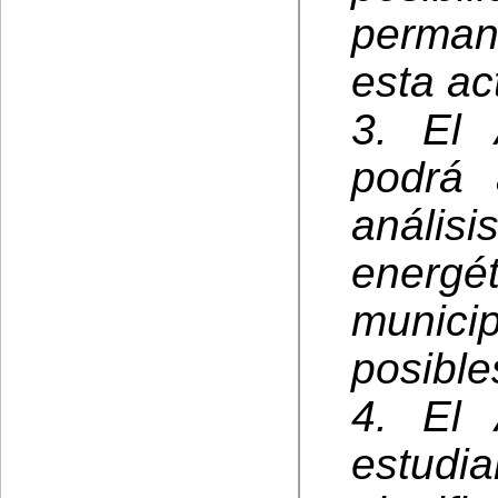
perman
esta ac
3. El 
podrá
análi
energ
munici
posible
4. El 
estud