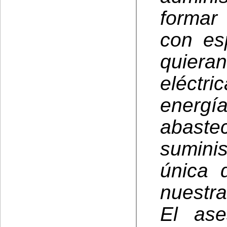
formar
con es
quier
eléctr
energ
abas
sumini
única 
nuestra
El ase