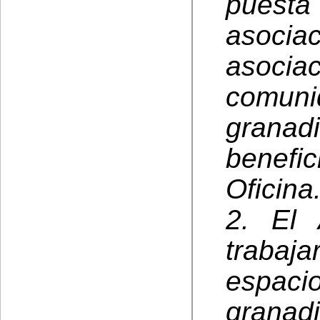
puest
asoci
asocia
comun
granad
benefic
Oficina
2. El 
trabaj
espacio
granadi