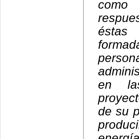
como 
respue
éstas 
forma
per
admini
en la
proyec
de su 
produc
energía