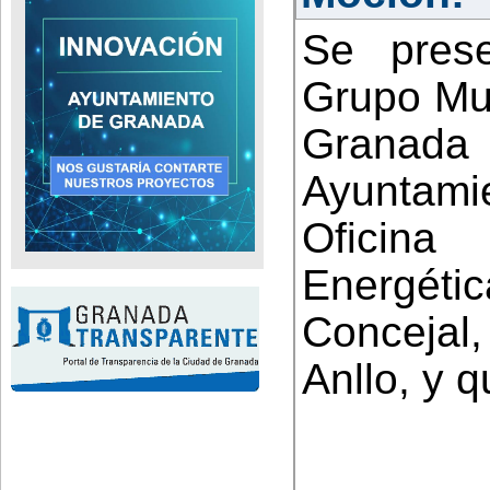
Se pres
Grupo Mu
Granada 
Ayuntam
Oficina
Energéti
Concejal
Anllo, y q