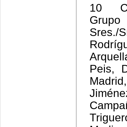
10 Co
Grupo
Sres./
Rodríg
Arque
Peis, 
Madrid
Jimén
Campañ
Trigue