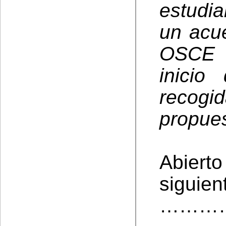
estudia
un acu
OSCE 
inicio
recog
propue
Abiert
siguien
………