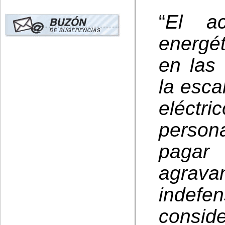
“
El ac
energé
en las
la esca
eléctr
person
pagar
agrav
indef
consid