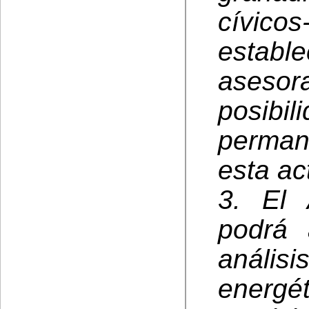
cívic
estab
asesora
posibi
perman
esta ac
3. El 
podrá
análi
energ