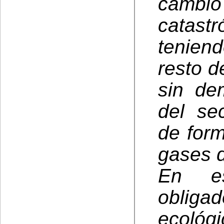
cambi
catast
tenien
resto d
sin de
del se
de form
gases d
En es
obligad
ecológ