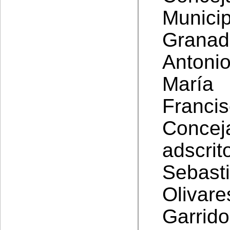
Munic
Granad
Antoni
María
Franci
Conce
adscri
Sebast
Olivare
Garrid