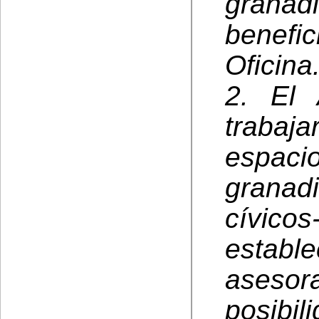
granad
benefic
Oficina
2. El 
trabaj
espacio
granadi
cívic
estab
asesora
posibi