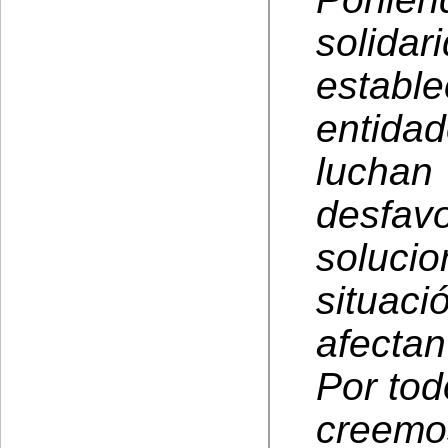
solidar
estab
entida
lucha
desfa
soluci
situac
afectan
Por tod
creemo