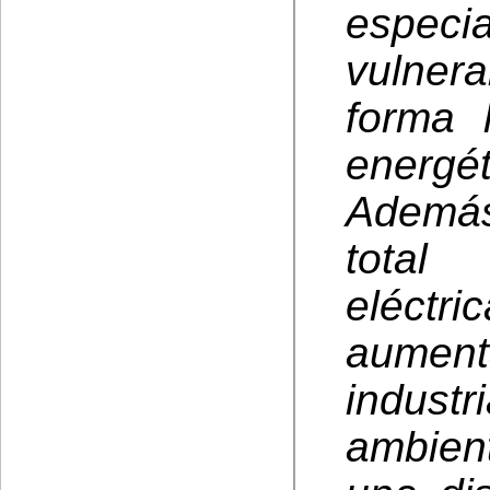
espec
vulner
forma 
energét
Además
total
eléctr
aument
indus
ambien