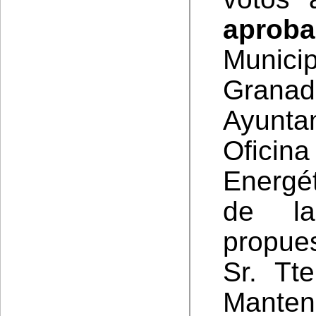
aproba
Munic
Granad
Ayunta
Oficin
Energé
de l
propues
Sr. Tt
Manten