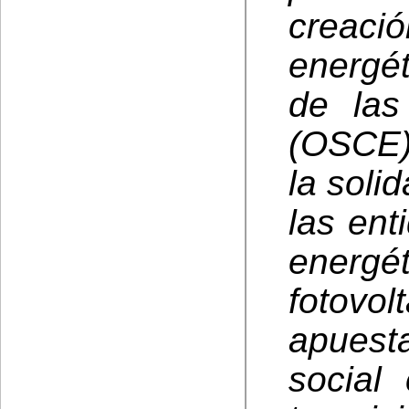
crea
energét
de las
(OSCE)
la soli
las ent
energ
fotov
apuest
social