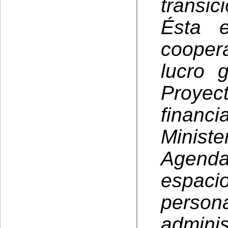
transic
Ésta e
cooper
lucro 
Proyec
financ
Minist
Agend
espaci
pers
admin