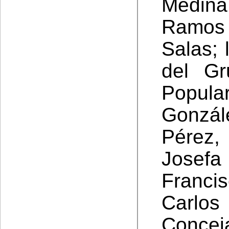
Medin
Ramos 
Salas; 
del Gr
Popula
Gonzál
Pérez,
Josef
Franc
Carlo
Concej