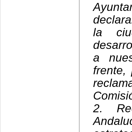
Ayunt
declara
la ci
desarr
a nues
frente,
reclam
Comisi
2. Re
Andalu