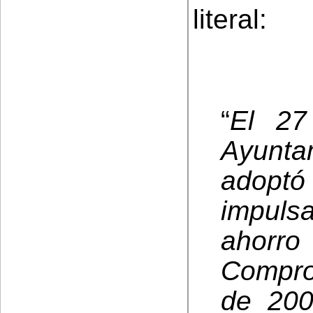
literal:
“
El 27
Ayunta
adoptó
impuls
ahorro
Compro
de 200