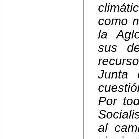
climáti
como m
la Agl
sus de
recurs
Junta 
cuestión
Por to
Sociali
al cam