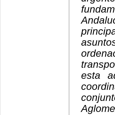
fundam
Andaluc
princ
asuntos
ordena
transp
esta a
coordin
conjun
Aglome