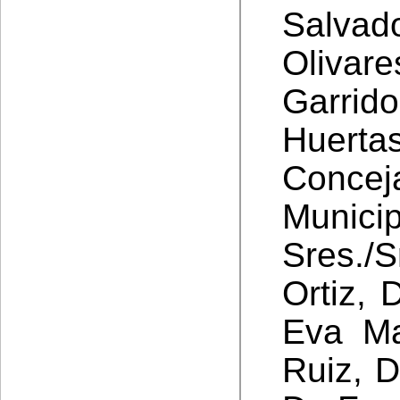
Salva
Olivare
Garrid
Huer
Concej
Munici
Sres./
Ortiz, 
Eva Ma
Ruiz, D