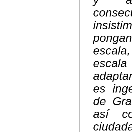
conse
insist
pongan
escala
escala
adaptar
es ing
de Gra
así c
ciuda