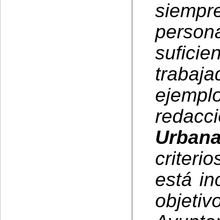
siempr
perso
sufici
trabaj
ejempl
redacc
Urbana
criteri
está in
objet