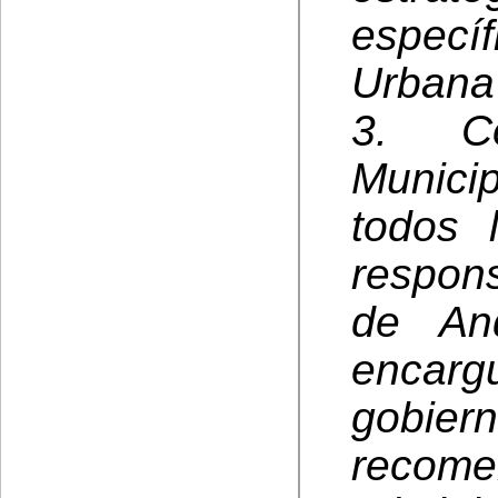
especí
Urbana
3. Co
Municip
todos 
respons
de An
encarg
gobi
recom