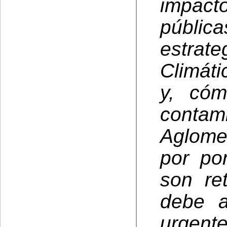
impact
públic
estra
Climáti
y, cóm
conta
Aglome
por po
son re
debe a
urgent