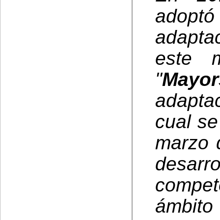
adoptó
adaptac
este m
"
Mayor
adaptac
cual se
marzo d
desar
compet
ámbit