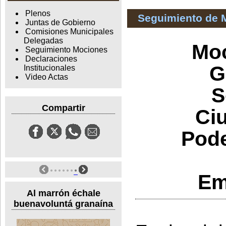
Plenos
Seguimiento de 
Juntas de Gobierno
Comisiones Municipales
Delegadas
Moc
Seguimiento Mociones
Declaraciones
G
Institucionales
Video Actas
S
Compartir
Ci
Pode
Em
Al marrón échale
buenavoluntá granaína