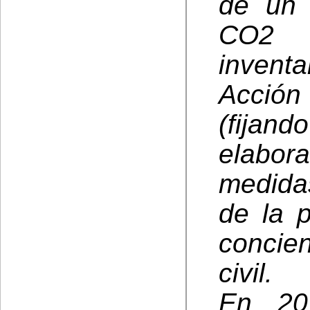
de un 
CO2 e
inventa
Acción
(fija
elabor
medida
de la p
concie
civil.
En 20