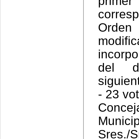
primer
corres
Orde
modi
incorp
del d
siguien
- 23 vo
Concej
Munici
Sres.