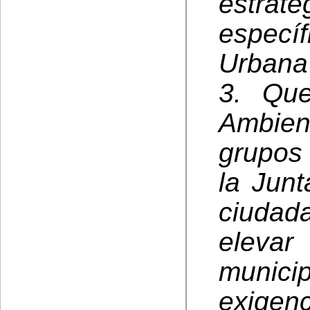
estrat
especí
Urbana
3. Que
Ambient
grupos
la Junt
ciudad
elevar
munici
exigen