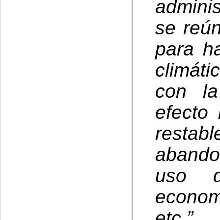
admini
se reú
para h
climát
con l
efecto 
restab
abando
uso d
econom
etc.”