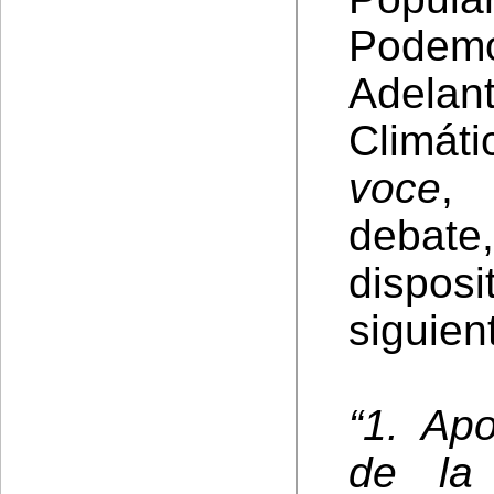
Pode
Adela
Climáti
voce
, 
debat
dispos
siguient
“1. Ap
de la 