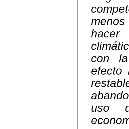
compet
menos 
hacer
climát
con l
efecto 
restab
abando
uso d
econom