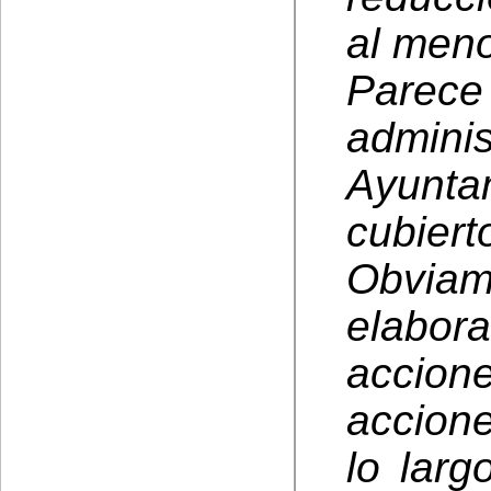
al men
Par
admi
Ayunt
cubie
Obviam
elabor
accion
accione
lo lar