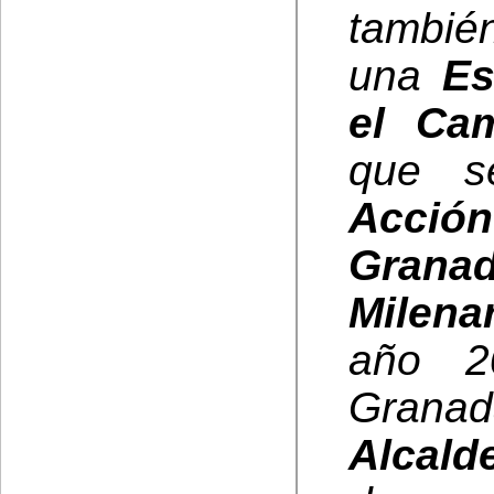
tambié
una
Es
el Cam
que s
Acció
Grana
Milena
año 2
Granad
Alcald