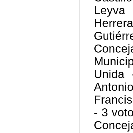
Leyva
Herrer
Gutié
Concej
Munic
Unida 
Anton
Francis
- 3 vot
Concej