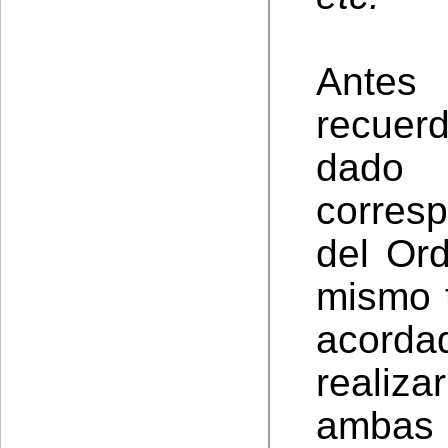
Antes 
recuer
dado 
corresp
del Or
mismo 
acord
realiza
ambas 