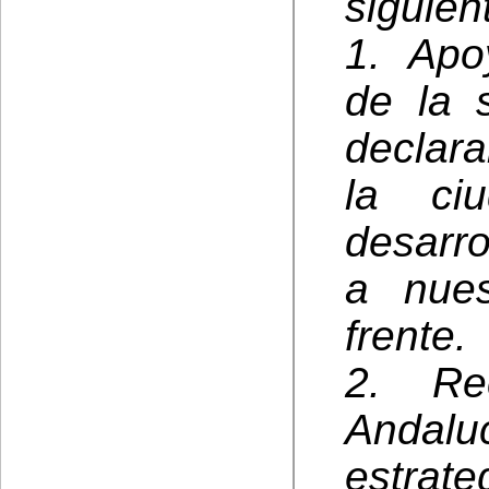
siguie
1. Apo
de la 
declara
la ci
desarr
a nues
frente.
2. Re
Andalu
estrat