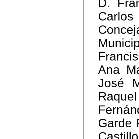
D. Fra
Carlo
Concej
Municip
Franci
Ana Ma
José M
Raquel
Fernán
Garde 
Castil