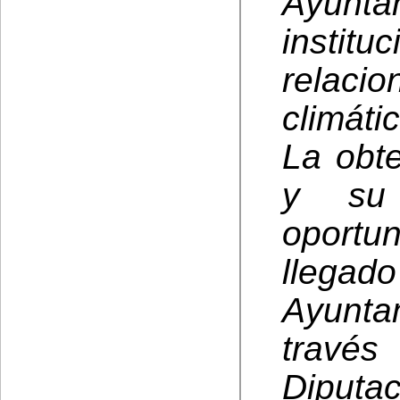
Ayunta
inst
relac
climátic
La obt
y su 
oportu
lleg
Ayunta
través
Diputa