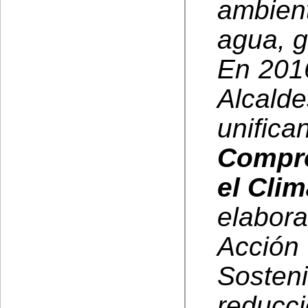
ambient
agua, g
En 201
Alcal
unif
Compro
el Clim
elabor
Acción
Sosten
reducc