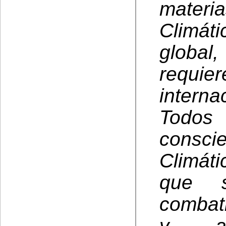
materi
Climát
global,
requ
intern
Todos
consc
Climáti
que 
combat
y ad