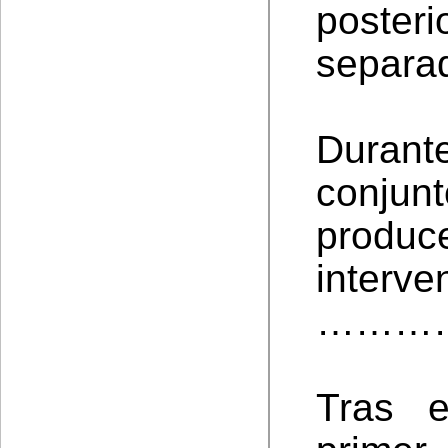
poste
separa
Durant
conjun
prod
interve
………
Tras 