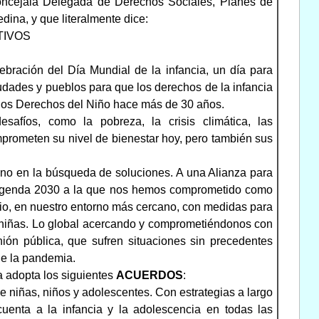
Concejala Delegada de Derechos Sociales, Planes de
dina, y que literalmente dice:
TIVOS
ración del Día Mundial de la infancia, un día para
udades y pueblos para que los derechos de la infancia
 los Derechos del Niño hace más de 30 años.
safíos, como la pobreza, la crisis climática, las
prometen su nivel de bienestar hoy, pero también sus
ano en la búsqueda de soluciones. A una Alianza para
la Agenda 2030 a la que nos hemos comprometido como
pio, en nuestro entorno más cercano, con medidas para
y niñas. Lo global acercando y comprometiéndonos con
ión pública, que sufren situaciones sin precedentes
 de la pandemia.
a adopta los siguientes
ACUERDOS
:
de niñas, niños y adolescentes. Con estrategias a largo
cuenta a la infancia y la adolescencia en todas las