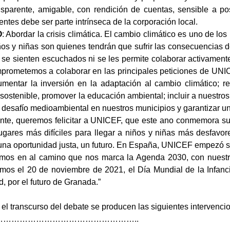
nsparente, amigable, con rendición de cuentas, sensible a po
ntes debe ser parte intrínseca de la corporación local.
O
: Abordar la crisis climática. El cambio climático es uno de l
ños y niñas son quienes tendrán que sufrir las consecuencias d
 se sienten escuchados ni se les permite colaborar activamente
prometemos a colaborar en las principales peticiones de UNIC
mentar la inversión en la adaptación al cambio climático; r
 sostenible, promover la educación ambiental; incluir a nuestro
l desafío medioambiental en nuestros municipios y garantizar 
nte, queremos felicitar a UNICEF, que este ano conmemora su 
lugares más difíciles para llegar a niños y niñas más desfavo
una oportunidad justa, un futuro. En España, UNICEF empezó s
mos en al camino que nos marca la Agenda 2030, con nuestra I
mos el 20 de noviembre de 2021, el Día Mundial de la Infanc
, por el futuro de Granada.”
el transcurso del debate se producen las siguientes intervenci
……………………………………………..