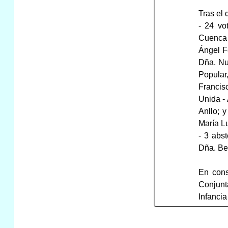
Tras el 
- 24 vo
Cuenca 
Ángel F
Dña. Nu
Popular
Francis
Unida -
Anllo; 
María Lu
- 3 abs
Dña. Be
En cons
Conjunt
Infancia