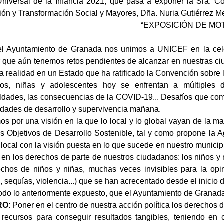
Universal de la Infancia 2021, que pasa a exponer la Sra. 
ión y Transformación Social y Mayores, Dña. Nuria Gutiérrez Me
“EXPOSICIÓN DE MO
l Ayuntamiento de Granada nos unimos a UNICEF en la celeb
r que aún tenemos retos pendientes de alcanzar en nuestras ci
a realidad en un Estado que ha ratificado la Convención sobre
os, niñas y adolescentes hoy se enfrentan a múltiples de
ldades, las consecuencias de la COVID-19... Desafíos que com
idades de desarrollo y supervivencia mañana.
s por una visión en la que lo local y lo global vayan de la m
los Objetivos de Desarrollo Sostenible, tal y como propone 
 local con la visión puesta en lo que sucede en nuestro munici
 en los derechos de parte de nuestros ciudadanos: los niños 
echos de niños y niñas, muchas veces invisibles para la opin
, sequías, violencia...) que se han acrecentado desde el inicio
todo lo anteriormente expuesto, que el Ayuntamiento de Granad
RO
: Poner en el centro de nuestra acción política los derechos 
 recursos para conseguir resultados tangibles, teniendo en 