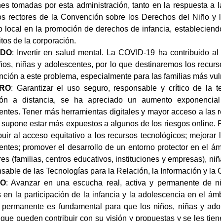
nes tomadas por esta administración, tanto en la respuesta a l
ios rectores de la Convención sobre los Derechos del Niño y 
o local en la promoción de derechos de infancia, estableciend
tos de la corporación.
NDO
: Invertir en salud mental. La COVID-19 ha contribuido a
ños, niñas y adolescentes, por lo que destinaremos los recurso
nción a este problema, especialmente para las familias más vul
RO
: Garantizar el uso seguro, responsable y crítico de la 
ón a distancia, se ha apreciado un aumento exponencial 
entes. Tener más herramientas digitales y mayor acceso a las 
 supone estar más expuestos a algunos de los riesgos online.
buir al acceso equitativo a los recursos tecnológicos; mejorar
ntes; promover el desarrollo de un entorno protector en el ámb
res (familias, centros educativos, instituciones y empresas), n
sable de las Tecnologías para la Relación, la Información y la
TO
: Avanzar en una escucha real, activa y permanente de n
en la participación de la infancia y la adolescencia en el ámb
y permanente es fundamental para que los niños, niñas y ad
 que pueden contribuir con su visión y propuestas y se les tie