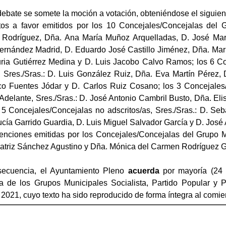
debate se somete la moción a votación, obteniéndose el siguien
tos a favor emitidos por los 10 Concejales/Concejalas del Gr
Rodríguez, Dña. Ana María Muñoz Arquelladas, D. José Mar
ernández Madrid, D. Eduardo José Castillo Jiménez, Dña. Mar
ria Gutiérrez Medina y D. Luis Jacobo Calvo Ramos; los 6 Co
, Sres./Sras.: D. Luis González Ruiz, Dña. Eva Martín Pérez,
co Fuentes Jódar y D. Carlos Ruiz Cosano; los 3 Concejale
 Adelante, Sres./Sras.: D. José Antonio Cambril Busto, Dña. E
y 5 Concejales/Concejalas no adscritos/as, Sres./Sras.: D. Se
cía Garrido Guardia, D. Luis Miguel Salvador García y D. José
tenciones emitidas por los Concejales/Concejalas del Grupo Mu
atriz Sánchez Agustino y Dña. Mónica del Carmen Rodríguez G
ecuencia, el Ayuntamiento Pleno
acuerda
por mayoría (24 
a de los Grupos Municipales Socialista, Partido Popular y P
 2021, cuyo texto ha sido reproducido de forma íntegra al comi