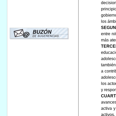
decisio
princip
gobiern
los ámbi
SEGU
entre ni
más ate
TERCE
educaci
adolesc
también
a contri
adolesce
los acto
y respon
CUAR
avances 
activa 
activos,