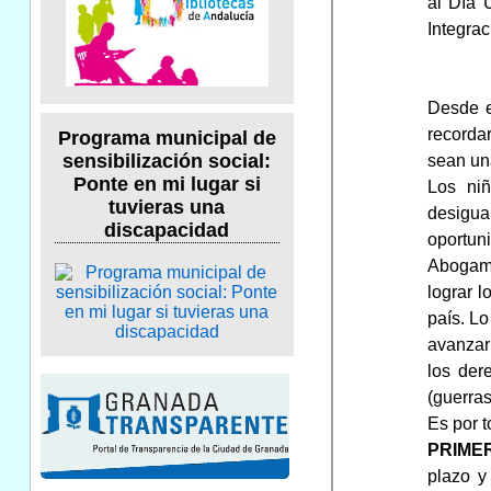
al Día 
Integrac
Desde e
recorda
Programa municipal de
sensibilización social:
sean un
Ponte en mi lugar si
Los niñ
tuvieras una
desigua
discapacidad
oportun
Abogamo
lograr 
país. Lo
avanzar
los der
(guerras
Es por 
PRIME
plazo y