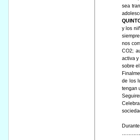
sea tra
adolesce
QUINT
y los ni
siempre
nos com
CO2; au
activa y
sobre e
Finalme
de los 
tengan 
Seguire
Celebra
sociedad
Durante 
………