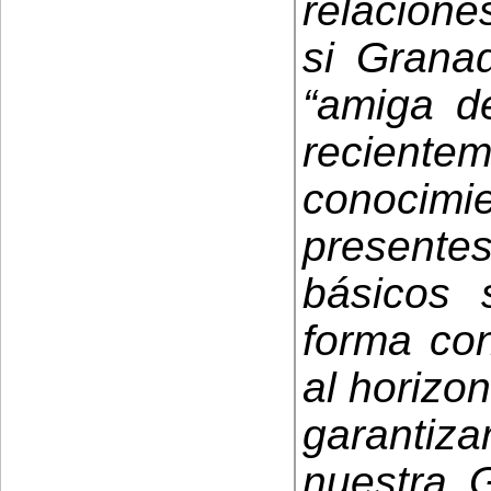
relacione
si Grana
“amiga d
recien
conocim
present
básicos 
forma co
al horizo
garantiz
nuestra 