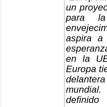
un proyec
para l
envejecim
aspira a
esperanz
en la U
Europa tie
delanter
mundial.
definid