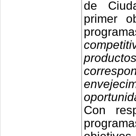
de Ciud
primer o
programa
competit
produc
corresp
envejec
oportuni
Con res
programa