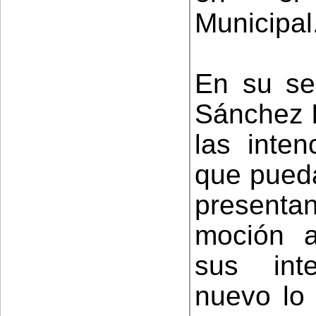
Municipal
En su seg
Sánchez I
las inten
que pueda
presenta
moción a
sus int
nuevo lo