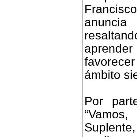
Francisc
anuncia
resalta
aprender
favorece
ámbito si
Por part
“Vamos,
Suplente