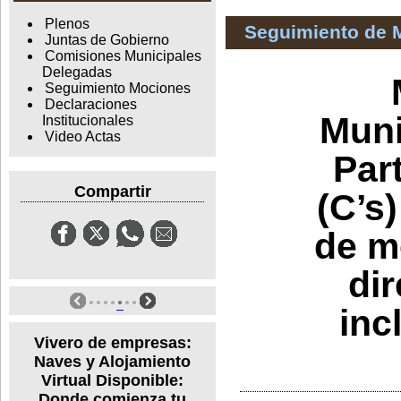
Plenos
Seguimiento de 
Juntas de Gobierno
Comisiones Municipales
Delegadas
Seguimiento Mociones
Declaraciones
Muni
Institucionales
Video Actas
Par
Compartir
(C’s
de m
di
inc
Vivero de empresas:
Naves y Alojamiento
Virtual Disponible:
Donde comienza tu