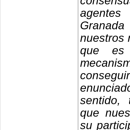
consens
agente
Granada 
nuestros 
que es 
mecani
consegu
enunciad
sentido,
que nuest
su partic