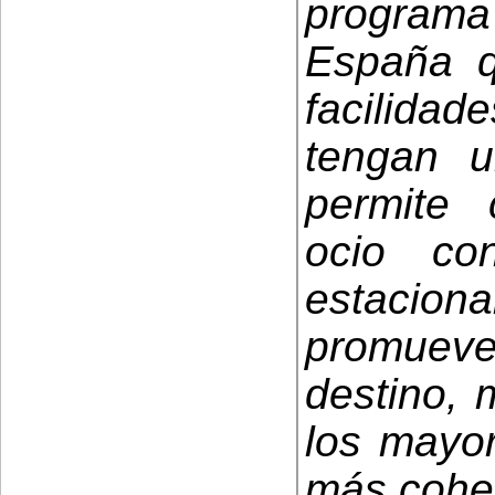
programa 
España q
facilida
tengan u
permite 
ocio co
estacio
promueve 
destino, 
los mayo
más cohe