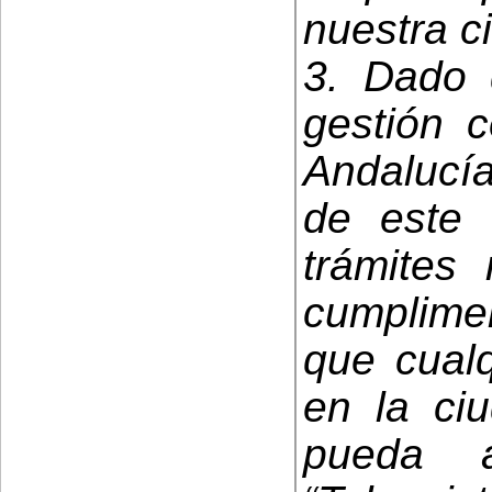
nuestra c
3. Dado 
gestión 
Andalucía
de este C
trámites 
cumplimen
que cual
en la ci
pueda a