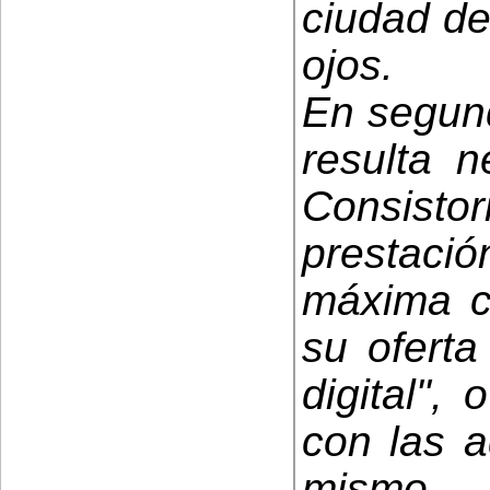
ciudad de
ojos.
En segund
resulta n
Consistor
prestació
máxima ca
su oferta
digital", 
con las a
mismo 