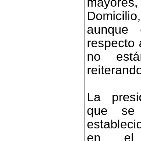
mayores, 
Domicil
aunque 
respecto 
no está
reiterand
La presi
que se 
estableci
en el 