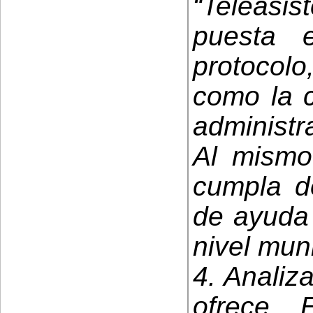
“Teleasi
puesta 
protocol
como la c
administr
Al mismo
cumpla de
de ayuda 
nivel muni
4. Analiz
ofrece 