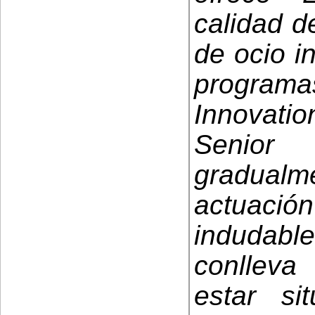
calidad d
de ocio in
programa
Innovati
Senior 
gradualm
actuació
indudab
conlleva
estar s