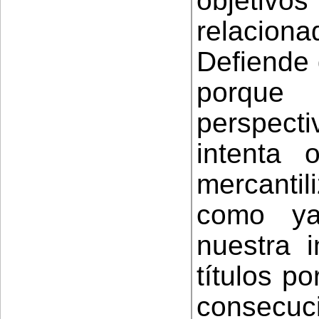
objeti
relaciona
Defiende 
porque
perspect
intenta 
mercantil
como ya
nuestra i
títulos p
consecuc