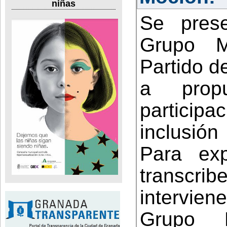
niñas
Se pres
Grupo M
Partido de
a prop
participa
inclusió
Para ex
transcribe
interviene
Grupo M