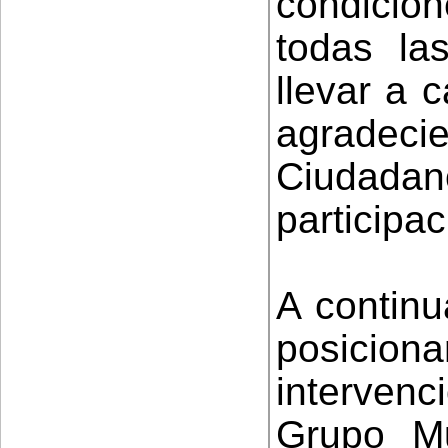
condicion
todas l
llevar a 
agradeci
Ciudadan
participa
A continu
posicio
interven
Grupo M