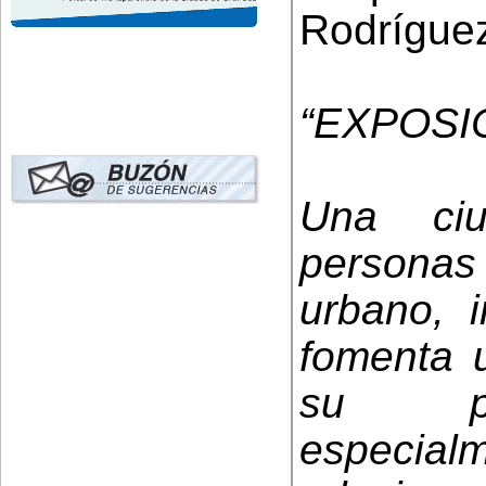
Rodríguez
“EXPOSI
Una ci
persona
urbano, i
fomenta u
su pob
especi