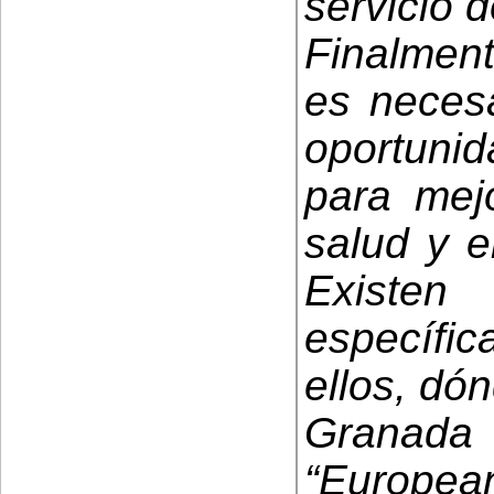
servicio 
Finalmen
es necesa
oportunid
para mej
salud y e
Existe
específ
ellos, dón
Granad
“Europea