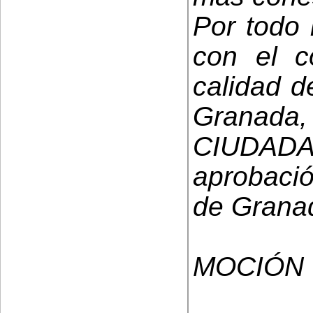
Por todo 
con el c
calidad d
Granad
CIUDAD
aprobació
de Granad
MOCIÓN