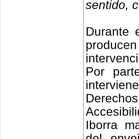
sentido, c
Durante e
produ
intervenc
Por part
intervi
Derecho
Accesibi
Iborra ma
del enve