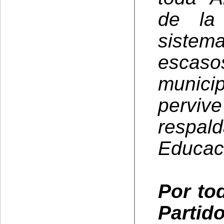
de la
sistem
escaso
municip
perviv
respal
Educac
Por to
Part