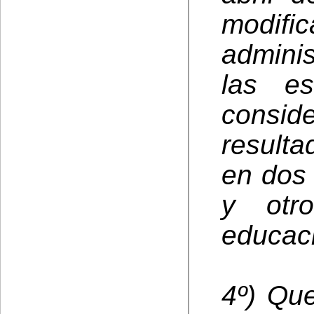
modifi
admini
las es
consi
resulta
en dos 
y otr
educació
4º) Que