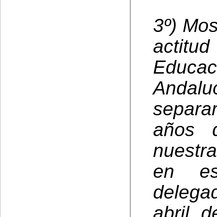
3º) Mos
actit
Educa
Andalu
separar
años 
nuestra
en es
delega
abril 