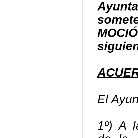
Ayun
somete
MOCI
siguie
ACUE
El Ayun
1º) A 