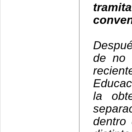
trami
conven
Después
de no 
recien
Educac
la obt
separa
dentro