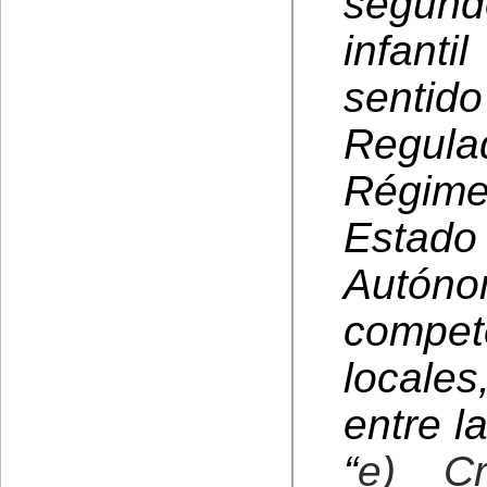
segund
infant
sentido
Regul
Régime
Estad
Autón
compe
locales
entre l
“
e) Cr