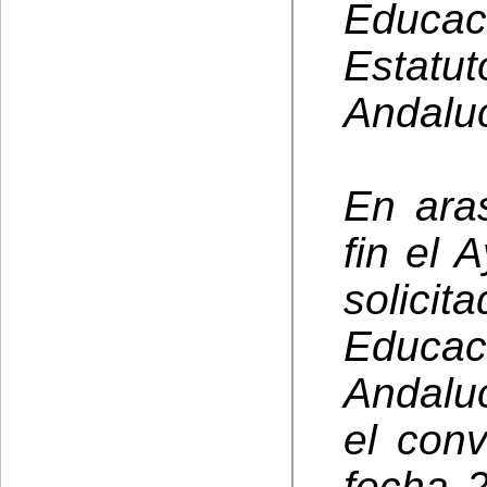
Educa
Estat
Andaluc
En ara
fin el
solici
Educa
Andalu
el conv
fecha 