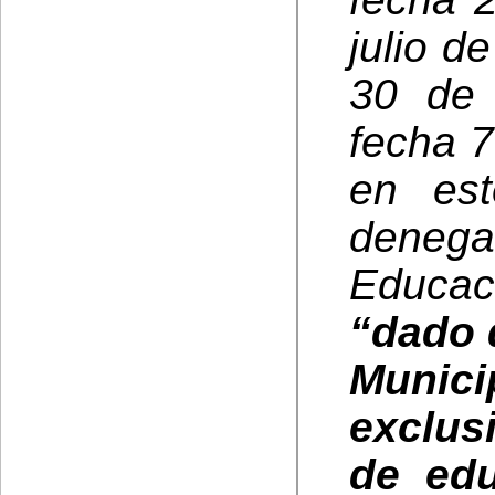
julio d
30 de 
fecha 7
en est
denega
Educac
“dado 
Muni
exclus
de edu