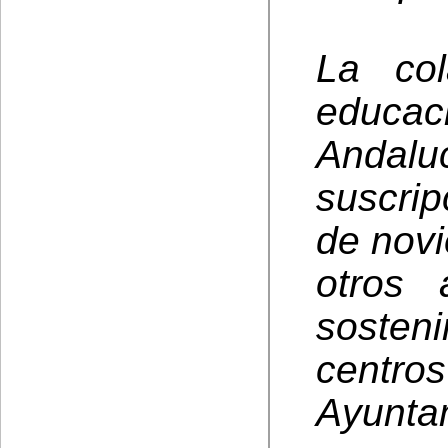
La col
educa
Andaluc
suscri
de nov
otros 
sosteni
centros
Ayunta