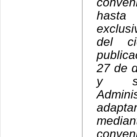
conven
hasta 
exclus
del c
public
27 de d
y so
Adminis
adapt
median
conven