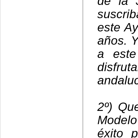
de la 
suscrib
este Ay
años. Y
a este
disfrut
andalu
2º) Qu
Modelo
éxito 