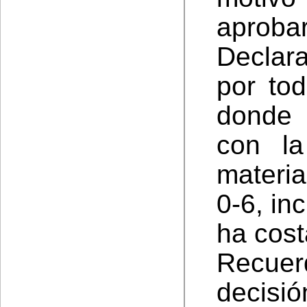
aproba
Declara
por to
donde 
con la
materi
0-6, in
ha cost
Recue
decisi