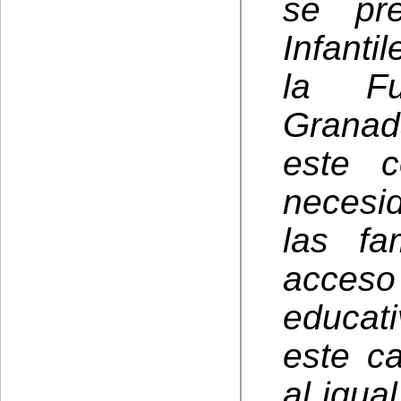
se pr
Infanti
la Fu
Granad
este 
necesi
las fa
acces
educati
este ca
al igua