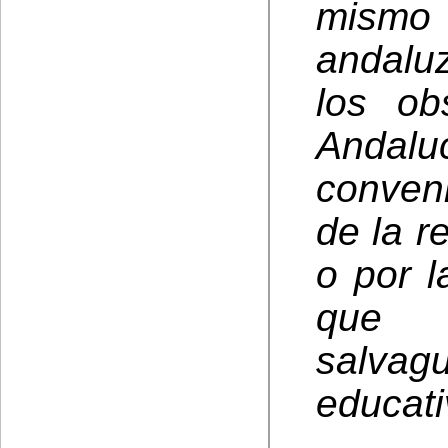
mismo 
andalu
los ob
Andalu
conveni
de la r
o por l
que 
salva
educati