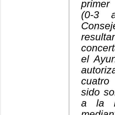
primer 
(0-3 
Conse
resu
concert
el Ayu
autori
cuatro
sido so
a la 
median