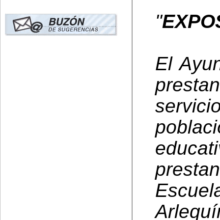
"
EXPO
El Ayu
prest
servici
poblac
educa
presta
Escuela
Arlequí