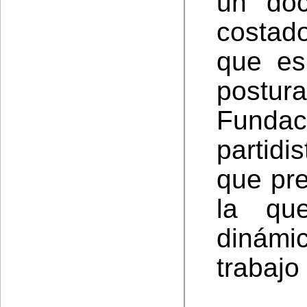
un doc
costad
que es
postu
Fundac
partid
que pre
la qu
dinámi
trabajo