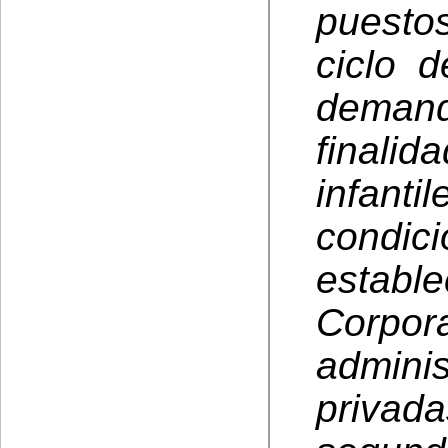
puesto
ciclo 
demand
finali
infant
condic
establ
Corpo
admin
privad