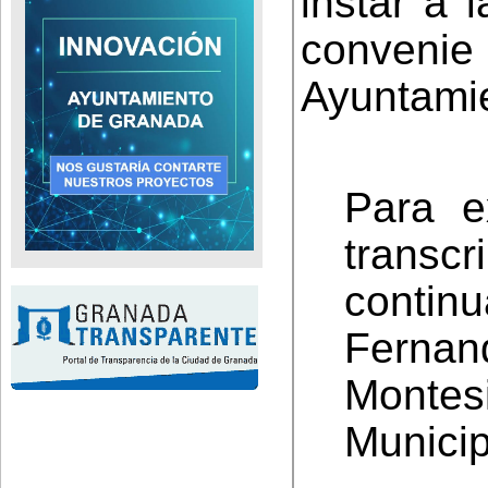
instar a 
conveni
Ayuntami
Para e
trans
conti
Fernan
Montes
Municip