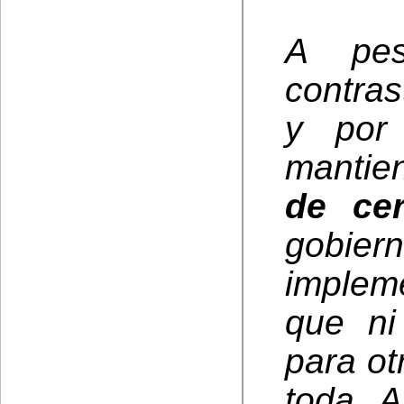
A pes
contra
y por
mantie
de ce
gobiern
implem
que ni
para ot
toda A