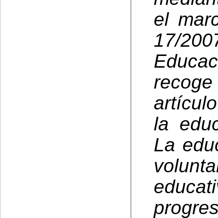
el mar
17/200
Educa
recog
artícul
la educ
La educ
volunt
educ
progre