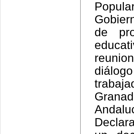
Popula
Gobier
de pr
educat
reuni
diálog
traba
Grana
Andalu
Declara