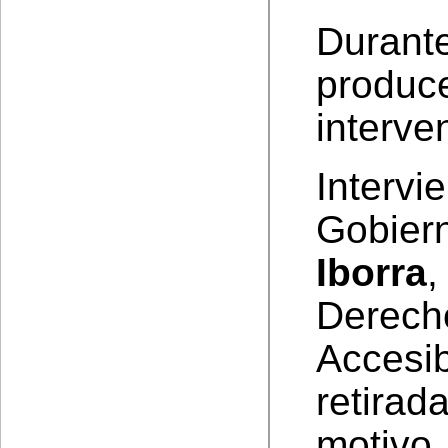
Durante
prod
interve
Inter
Gobier
Iborra
Derech
Accesi
retira
motivo