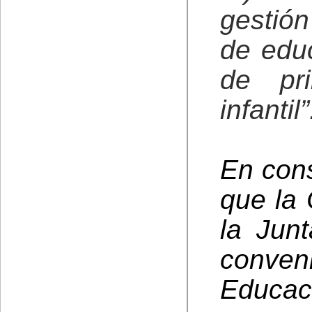
gestión
de educ
de pr
infantil”
En cons
que la
la Jun
conve
Educac