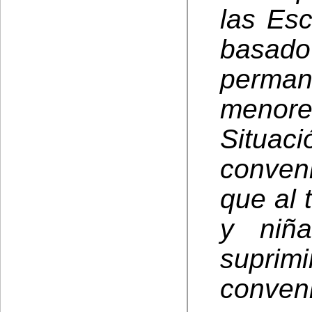
las Esc
basad
perman
menor
Situa
conven
que al 
y niña
suprim
conveni