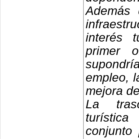
Además 
infraest
interés 
primer 
supondrí
empleo, l
mejora de
La tras
turístic
conjunto 