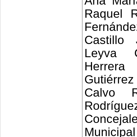
Ana Marí
Raquel R
Fernánde
Castill
Leyva 
Herrera
Gutiérre
Calvo 
Rodrí
Conceja
Municip