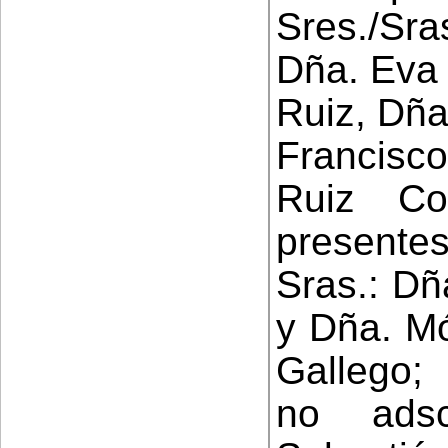
Sres./Sra
Dña. Eva 
Ruiz, Dña
Francisco
Ruiz Co
presente
Sras.: Dñ
y Dña. M
Gallego;
no adscr