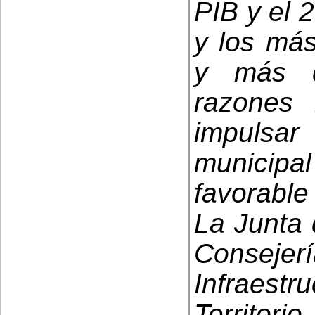
PIB y el 
y los más
y más d
razones 
impulsa
municip
favorable 
La Junta 
Conse
Infraest
Territori