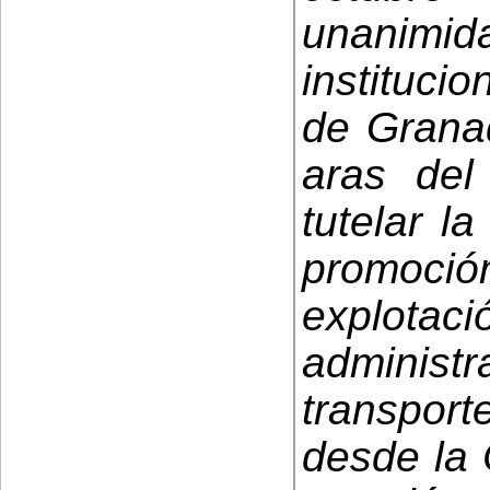
unanim
instituci
de Granad
aras del
tutelar l
promoc
explotaci
adminis
transpor
desde la 