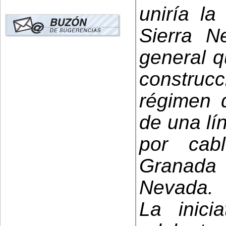
uniría la
Sierra N
general q
constru
régimen d
de una lí
por cab
Granada
Nevada.
La inicia