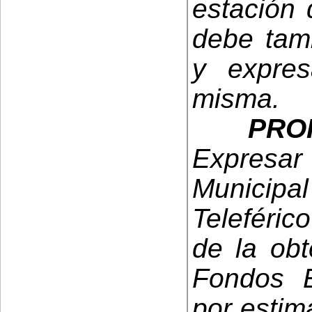
estación 
debe tamb
y expres
misma.
PRO
Expresar 
Municipal
Teleféric
de la obt
Fondos E
por estima