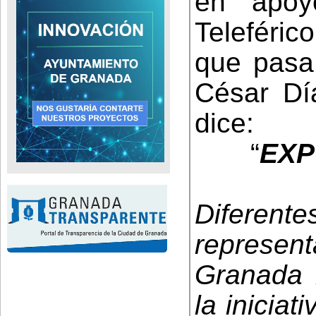
en apoy
Teleféri
que pasa
César Día
dice:
“
EXP
Difere
represen
Granada 
la iniciat