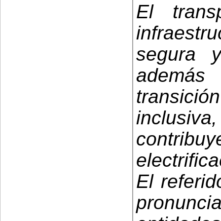
El tran
infraestr
segura 
además 
transic
inclusiva,
contri
electrific
El referi
pronunc