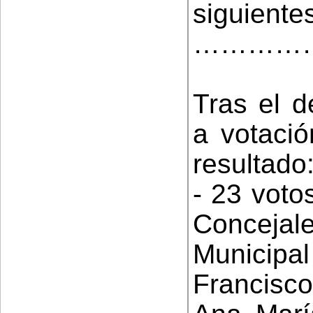
siguiente
…………
Tras el d
a votació
resultado
- 23 voto
Conceja
Municipal
Francisc