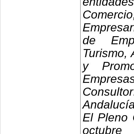
entida
Comerc
Empresar
de Emp
Turismo, 
y Promo
Empres
Consult
Andalucía
El Pleno 
octubr