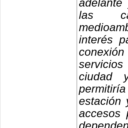
adelante 
las ca
medioambi
interés p
conexión
servicio
ciudad 
permiti
estación 
accesos p
dependenc