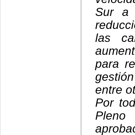
Sur a 
reducc
las ca
aumento
para re
gestió
entre o
Por tod
Pleno 
aprobac