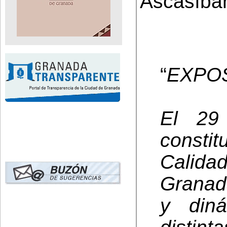
Ascasíbar
“
EXPOS
El 29
const
Calida
Granad
y diná