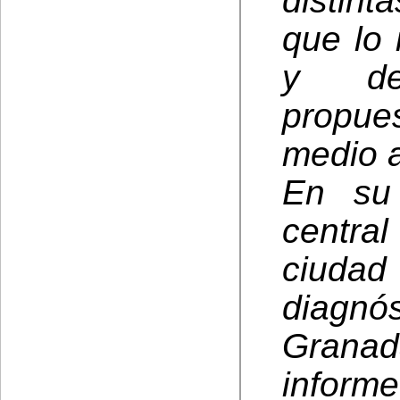
distint
que lo
y deb
propue
medio 
En su 
central
ciuda
diagnó
Grana
informe