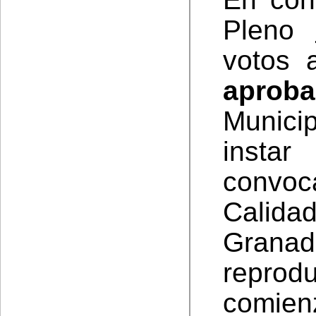
Pleno
votos 
aproba
Municip
insta
convoc
Calida
Grana
reprod
comienz