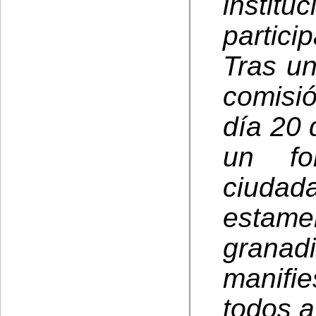
instit
partici
Tras un
comisi
día 20
un fo
ciuda
estam
granad
manifie
todos 