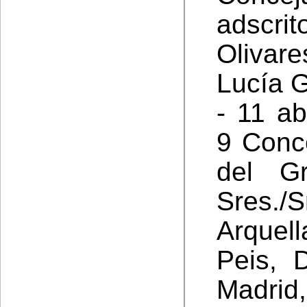
adscri
Olivar
Lucía G
- 11 ab
9 Conc
del Gr
Sres./
Arque
Peis, 
Madrid