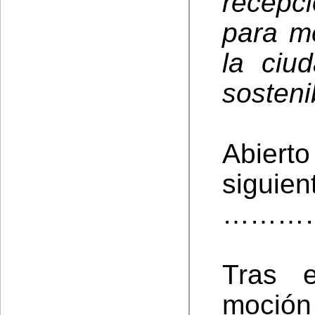
recepc
para me
la ciu
sosteni
Abierto
siguien
………
Tras 
moción 