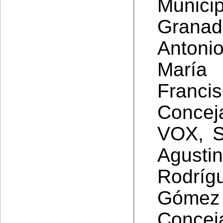
Munic
Granad
Antoni
María
Franci
Concej
VOX, S
Agusti
Rodríg
Góm
Conce