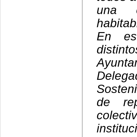
una c
habitab
En est
distin
Ayunt
Delegad
Sosten
de rep
colecti
instit