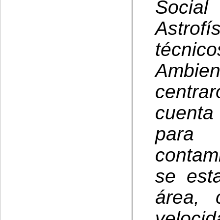
Social
Astrof
técni
Ambie
centra
cuenta 
para
contam
se est
área, 
veloci