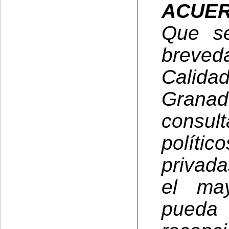
ACUE
Que s
breveda
Calida
Grana
consul
políti
privada
el ma
pueda