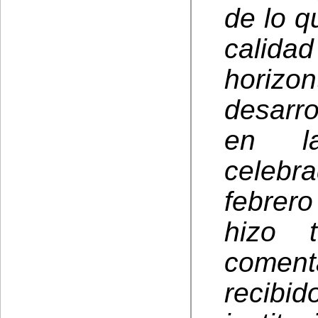
de lo q
calid
horiz
desarr
en la
celebr
febrero
hizo 
comen
recib