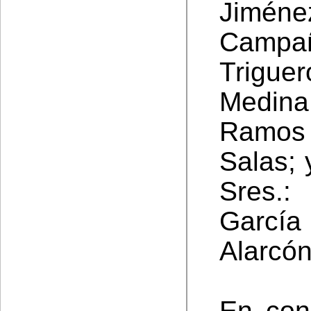
Jimén
Campañ
Trigue
Medin
Ramos 
Salas; 
Sres.:
García
Alarcón
En con