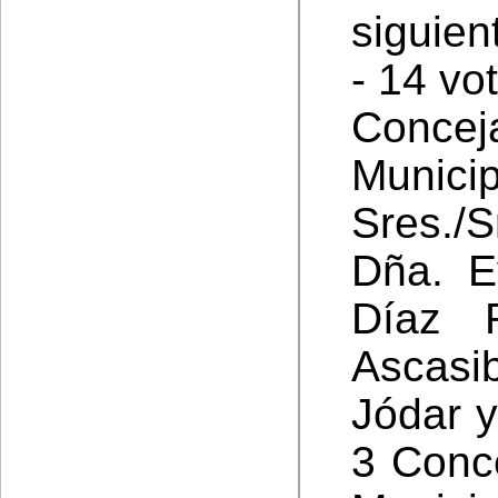
siguien
- 14 vo
Concej
Munici
Sres./S
Dña. E
Díaz 
Ascasi
Jódar y
3 Conc