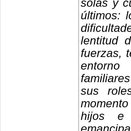
solas y c
últimos: 
dificult
lentitud 
fuerzas, 
entorno
familiare
sus role
momento e
hijos 
emancipa