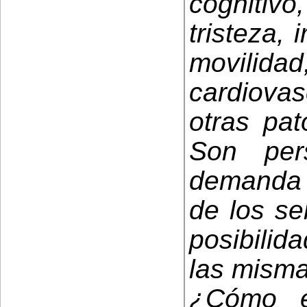
cognitivo
tristeza, 
movil
cardiova
otras pat
Son per
demanda d
de los se
posibilid
las misma
¿Cómo e