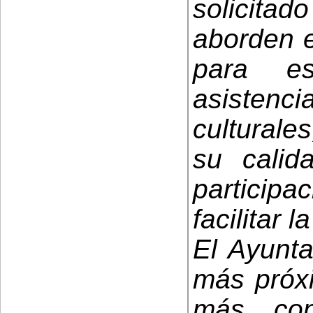
solicitad
aborden e
para es
asistenci
culturale
su calid
particip
facilitar
El Ayunta
más próxi
más con