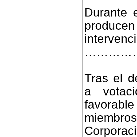
Durante e
produ
intervenc
…………
Tras el d
a votac
favorable
miembr
Corporaci