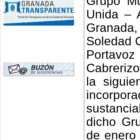
Grupo Mu
Unida – 
Granada,
Soledad C
Portavoz
Cabreriz
la siguie
incorpo
sustancia
dicho Gr
de enero 