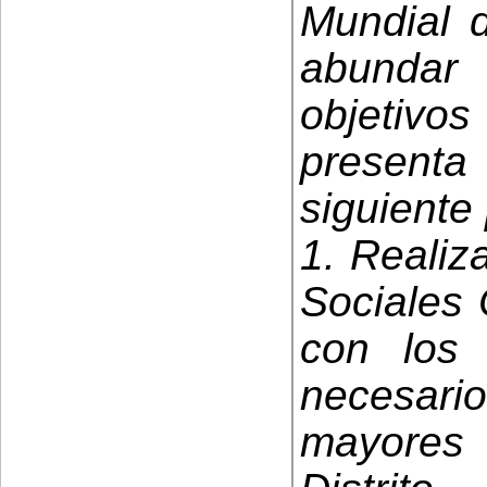
Mundial d
abundar
objetiv
present
siguient
1. Realiza
Sociales 
con los
necesar
mayores