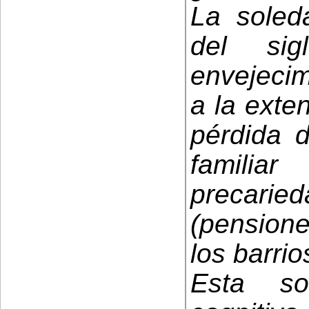
La soled
del si
envejecim
a la exten
pérdida 
famili
precari
(pension
los barrios
Esta so