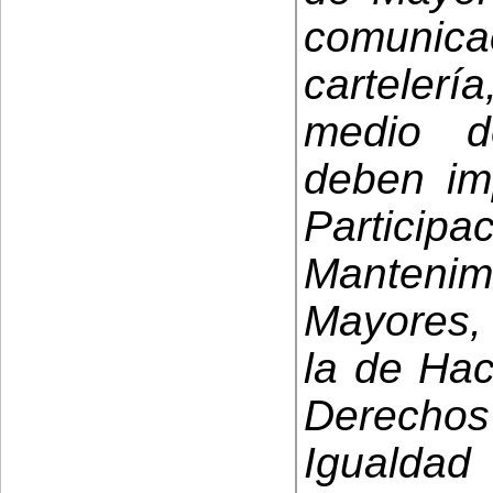
comunic
cartelerí
medio d
deben imp
Partic
Mantenim
Mayores,
la de Hac
Derechos 
Iguald