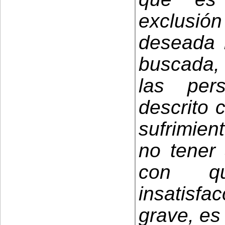
exclusi
deseada n
buscada, 
las per
descrito 
sufrimien
no tener 
con qu
insatisf
grave, es