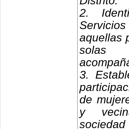
Distrito.
2. Iden
Servicio
aquellas 
solas
acompaña
3. Estab
participa
de mujere
y vecin
sociedad