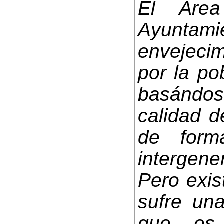
El Áre
Ayuntamie
envejeci
por la po
basándose
calidad d
de forma
intergene
Pero exis
sufre u
que es