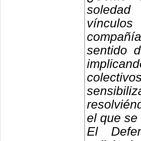
soleda
vínculos
compañía 
sentido 
implica
colect
sensibi
resolvién
el que se
El Defe