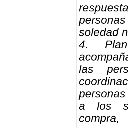
respuest
persona
soledad 
4. Pla
acompañ
las pe
coordin
personas
a los se
compra,