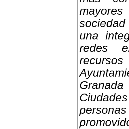
mayores
sociedad
una integ
redes e
recurso
Ayuntami
Granada 
Ciudad
person
promovi