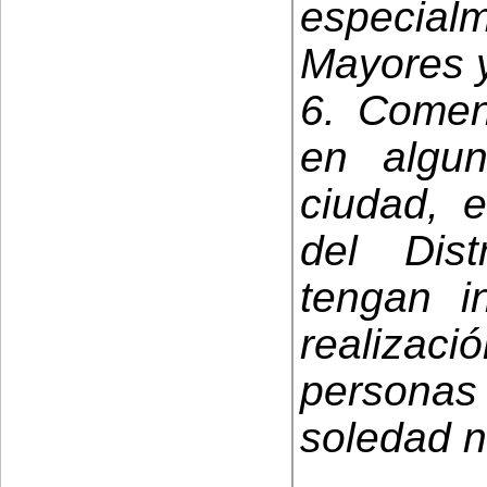
especia
Mayores y
6. Comen
en algu
ciudad, e
del Dis
tengan i
realiza
personas 
soledad n