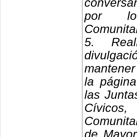
conversa
por lo
Comunitar
5. Rea
divulga
mantener 
la págin
las Junta
Cívicos,
Comunitar
de Mayor