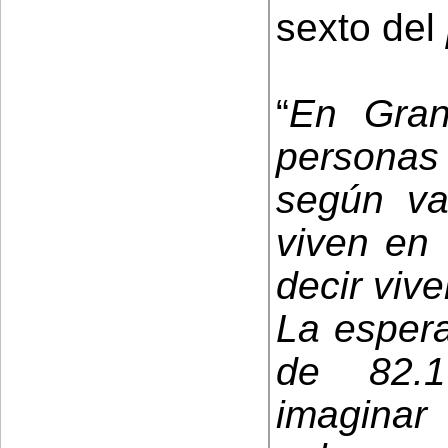
sexto del
“
En Gran
persona
según var
viven en 
decir vive
La esper
de 82.
imagina