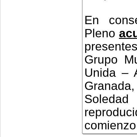
En conse
Pleno
ac
present
Grupo Mu
Unida – 
Granada,
Soledad 
reprod
comienzo 