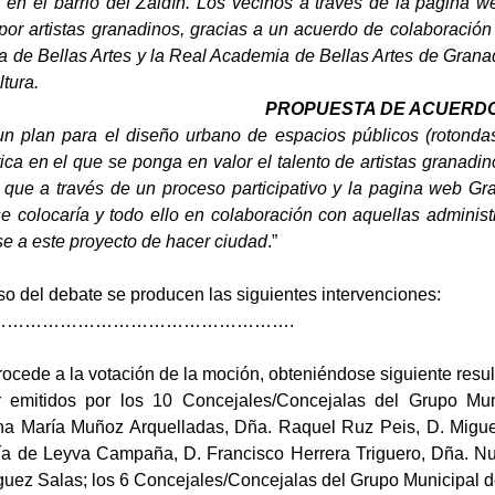
 en el barrio del Zaidín. Los vecinos a través de la pagina 
 por artistas granadinos, gracias a un acuerdo de colaboración
 de Bellas Artes y la Real Academia de Bellas Artes de Granada
ltura.
PROPUESTA DE ACUERD
 plan para el diseño urbano de espacios públicos (rotondas, 
tica en el que se ponga en valor el talento de artistas granad
 que a través de un proceso participativo y la pagina web Gr
e colocaría y todo ello en colaboración con aquellas administr
e a este proyecto de hacer ciudad
.”
so del debate se producen las siguientes intervenciones:
…………………………………………….
rocede a la votación de la moción, obteniéndose siguiente resul
r emitidos por los 10 Concejales/Concejalas del Grupo Muni
na María Muñoz Arquelladas, Dña. Raquel Ruz Peis, D. Migue
ía de Leyva Campaña, D. Francisco Herrera Triguero, Dña. Nu
uez Salas; los 6 Concejales/Concejalas del Grupo Municipal del