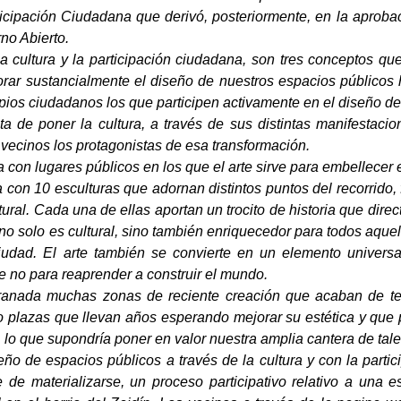
icipación Ciudadana que derivó, posteriormente, en la aprob
no Abierto.
la cultura y la participación ciudadana, son tres conceptos q
rar sustancialmente el diseño de nuestros espacios público
opios ciudadanos los que participen activamente en el diseño de s
ata de poner la cultura, a través de sus distintas manifestaci
vecinos los protagonistas de esa transformación.
 con lugares públicos en los que el arte sirve para embellecer 
a con 10 esculturas que adornan distintos puntos del recorrido
ltural. Cada una de ellas aportan un trocito de historia que dire
 no solo es cultural, sino también enriquecedor para todos aqu
ciudad. El arte también se convierte en un elemento universa
ue no para reaprender a construir el mundo.
ranada muchas zonas de reciente creación que acaban de te
o plazas que llevan años esperando mejorar su estética y que 
, lo que supondría poner en valor nuestra amplia cantera de talen
seño de espacios públicos a través de la cultura y con la part
 de materializarse, un proceso participativo relativo a una 