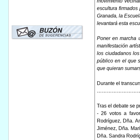
movimiento vecinal
escultura firmados
Granada, la Escuela
levantará esta escu
Poner en marcha un
manifestación artís
los ciudadanos los
público en el que s
que quieran sumars
Durante el transcur
……………………
Tras el debate se p
- 26 votos a favo
Rodríguez, Dña. A
Jiménez, Dña. Mar
Dña. Sandra Rodríg