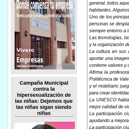
general, todos aque
habitantes. Alguno
Uno de los princip
personas se despla
siempre entorno a l
Las tecnologías, l
y la organización d
La cultura en sus d
aportar una imagen
contiene valores y 
Afirma la profesor
Politécnica de Vale
Campaña Municipal
y el mobiliario ju
contra la
para crear identida
hipersexualización de
La UNESCO habla d
las niñas: Dejemos que
mejor calidad de vi
las niñas sigan siendo
niñas
La participación c
ayudando a mejorar 
La participación c