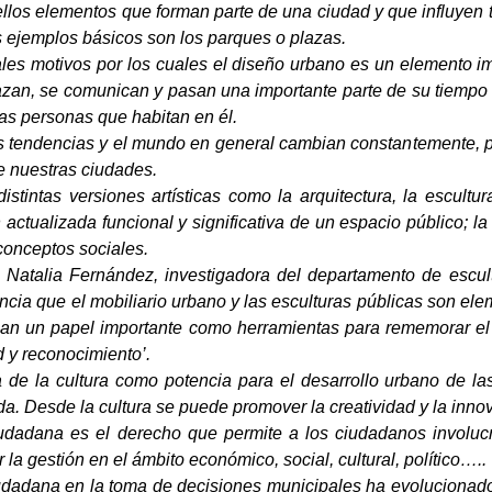
llos elementos que forman parte de una ciudad y que influyen t
s ejemplos básicos son los parques o plazas.
ales motivos por los cuales el diseño urbano es un elemento i
zan, se comunican y pasan una importante parte de su tiempo e
as personas que habitan en él.
as tendencias y el mundo en general cambian constantemente, po
e nuestras ciudades.
istintas versiones artísticas como la arquitectura, la escultu
 actualizada funcional y significativa de un espacio público; 
conceptos sociales.
a Natalia Fernández, investigadora del departamento de escult
ncia que el mobiliario urbano y las esculturas públicas son el
egan un papel importante como herramientas para rememorar el 
d y reconocimiento’.
e la cultura como potencia para el desarrollo urbano de la
da. Desde la cultura se puede promover la creatividad y la inno
iudadana es el derecho que permite a los ciudadanos involuc
la gestión en el ámbito económico, social, cultural, político…..
iudadana en la toma de decisiones municipales ha evolucionad