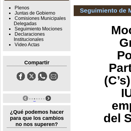
Plenos
Seguimiento de 
Juntas de Gobierno
Comisiones Municipales
Delegadas
Moc
Seguimiento Mociones
Declaraciones
G
Institucionales
Video Actas
Po
Compartir
Par
(C’s
I
emp
¿Qué podemos hacer
del 
para que los cambios
no nos superen?