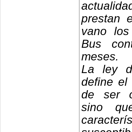
actualid
prestan 
vano los
Bus con
meses.
La ley d
define el
de ser o
sino qu
caracte