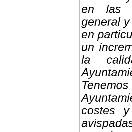
en las 
general y 
en partic
un incre
la cali
Ayuntamie
Tenem
Ayuntam
costes 
avispada