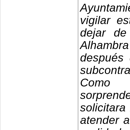
Ayuntam
vigilar 
dejar d
Alhambra 
después 
subcontr
Como 
sorprend
solicitar
atender a