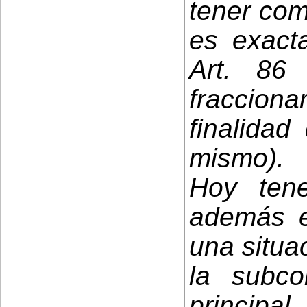
tener com
es exact
Art. 86
fraccio
finalidad
mismo).
Hoy ten
además e
una situac
la subco
princip