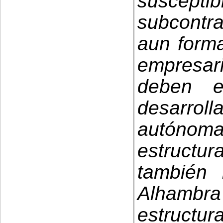
suscept
subcontra
aun form
empresari
deben e
desarrol
autónoma
estructu
también
Alhambra
estruct