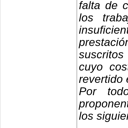
falta de 
los trab
insufici
prestació
suscrito
cuyo cost
revertido
Por tod
proponent
los sigui