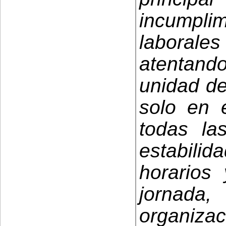
incumpl
laboral
atentand
unidad de
solo en e
todas las
estabilid
horarios 
jornad
organiz