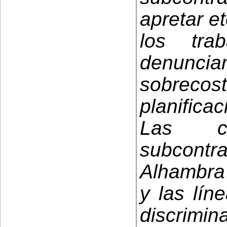
apretar e
los tra
denuncia
sobrecost
planifica
Las c
subcon
Alhambra
y las lín
discrimi