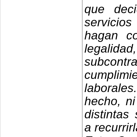
que deci
servicio
hagan co
legalidad
subcon
cumplim
laborale
hecho, ni
distintas
a recurrir