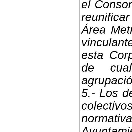
el Consor
reunificar
Área Metr
vinculan
esta Corp
de cual
agrupaci
5.- Los d
colectiv
normat
Ayuntami