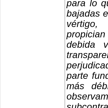
para lo q
bajadas e
vértigo, 
propici
debida v
transpa
perjudic
parte fun
más déb
observam
subcont