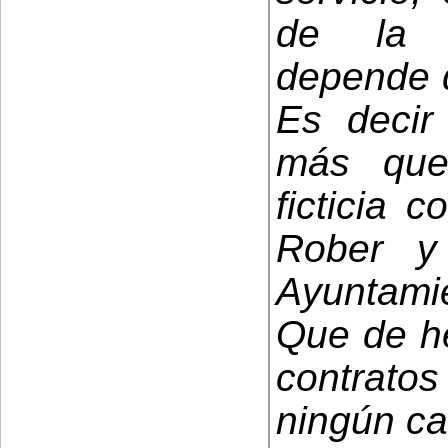
de la i
depende d
Es deci
más que
ficticia 
Rober y
Ayuntami
Que de he
contrato
ningún ca