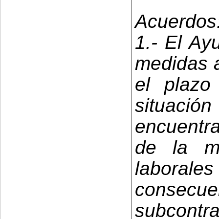
Acuerdos
1.- El Ay
medidas a
el plaz
situaci
encuentra
de la m
laborales
cons
subcont