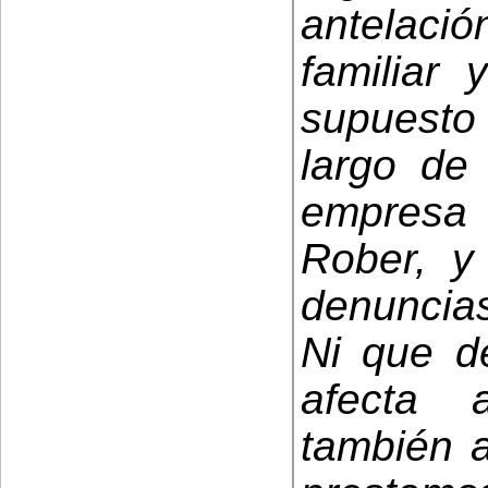
antelació
familiar
supuesto
largo de
empresa 
Rober, y
denuncias
Ni que de
afecta 
también a