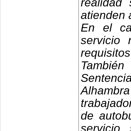
realidad
atienden a
En el c
servicio
requisito
También
Senten
Alhambr
trabajado
de autobu
servicio,