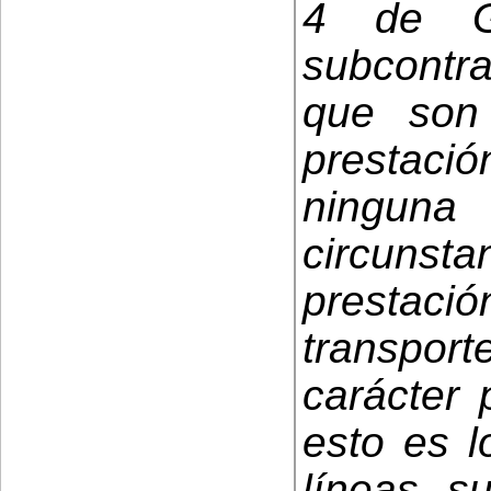
4 de G
subcontra
que son
prestaci
ninguna 
circunst
prestac
transport
carácter 
esto es l
líneas s