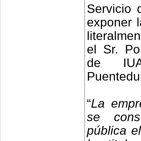
Servicio 
exponer l
literalmen
el Sr. Po
de IUA
Puentedur
“
La empr
se const
pública e