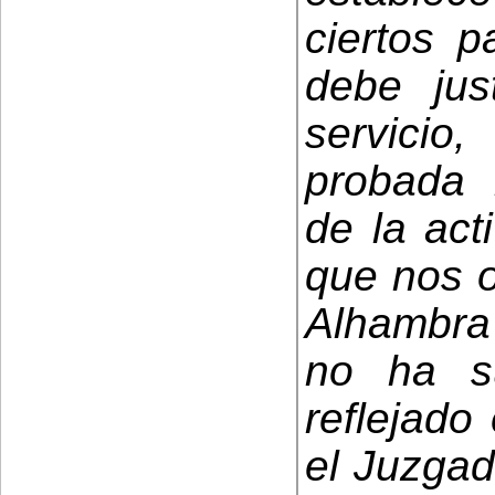
ciertos p
debe just
servici
probada l
de la act
que nos o
Alhambra
no ha s
reflejado
el Juzgad