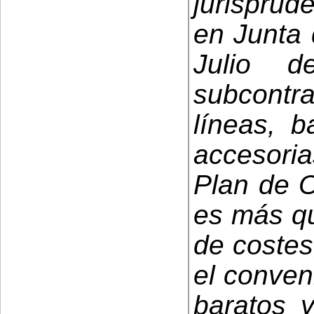
jurispru
en Junta 
Julio 
subcontr
líneas, b
accesori
Plan de O
es más qu
de costes
el conven
baratos 