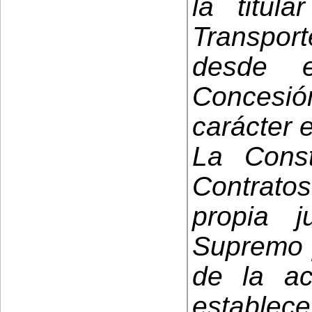
la titul
Transpo
desde 
Concesió
carácter 
La Const
Contrato
propia j
Supremo p
de la ac
establec