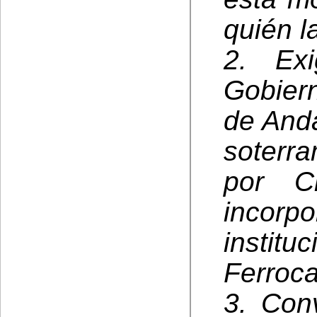
quién l
2. Exi
Gobier
de And
soterra
por C
inco
insti
Ferrocar
3. Con