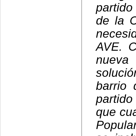
partid
de la 
necesi
AVE. C
nueva 
soluci
barrio
partido
que cua
Popula