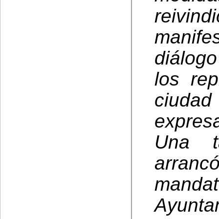
reivind
manifes
diálogo
los re
ciuda
expresa
Una t
arran
manda
Ayunt