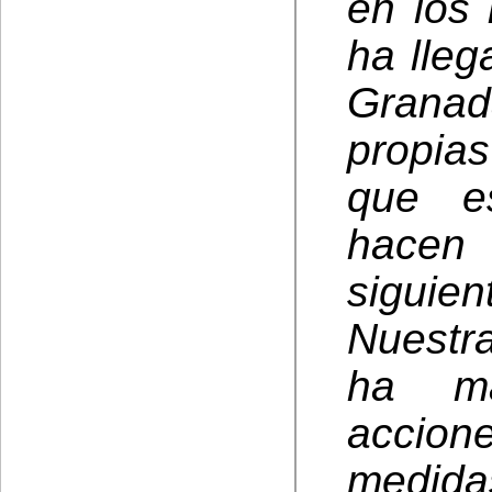
en los 
ha lleg
Granad
propia
que es
hacen
siguient
Nuestra
ha mat
accio
medi