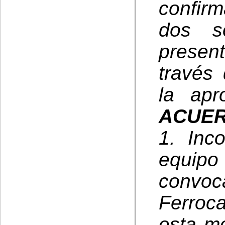
confirm
dos so
presen
través
la apr
ACUE
1. Inc
equip
convo
Ferroca
esta m