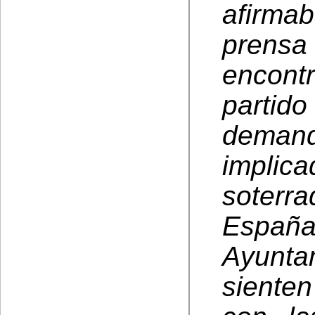
afirma
prens
encont
partido
demanda
implic
soterr
Españ
Ayunta
sienten