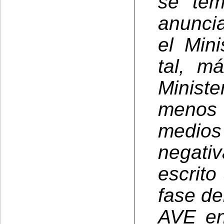
se tem
anunci
el Min
tal, m
Minist
menos
medio
negat
escrito
fase de
AVE en