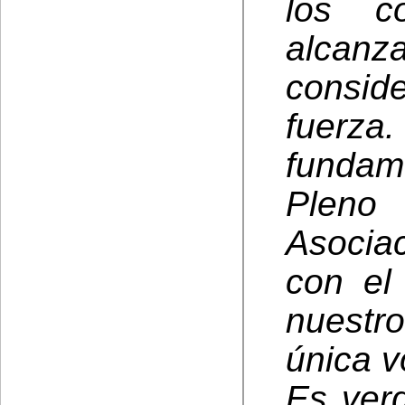
los c
alca
consid
fuerz
fundam
Pleno
Asocia
con el
nuestr
única v
Es verd