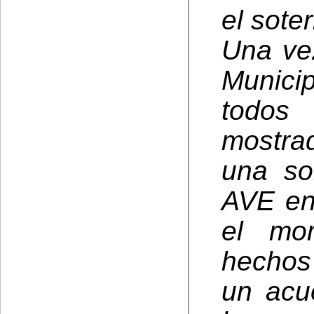
el sote
Una vez
Municip
todos 
mostra
una so
AVE en
el mo
hechos
un acu