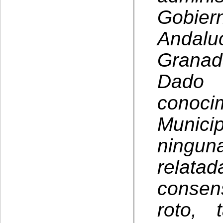
Gobie
Andal
Granad
Dado
conoc
Munici
ninguna
relata
consen
roto,