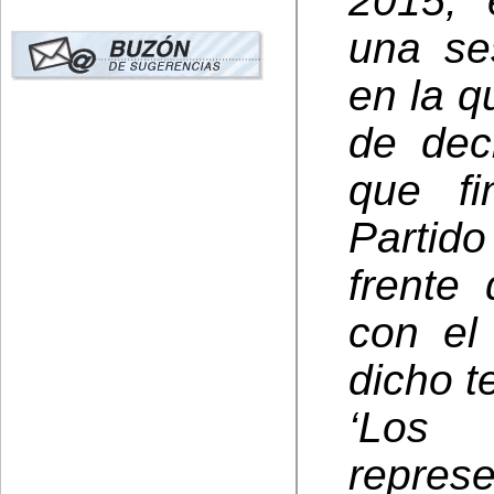
2015, 
una ses
en la q
de decl
que fi
Partido
frente
con el
dicho t
‘Los 
repres