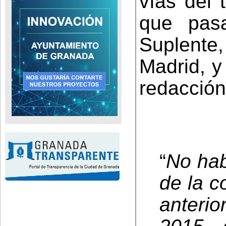
vías del 
que pas
Suplente,
Madrid, y
redacción 
“
No hab
de la c
anterio