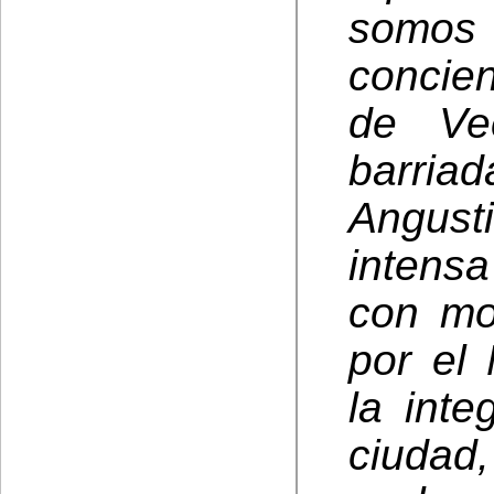
somos 
concie
de Ve
barria
Angust
intensa
con mo
por el
la int
ciudad,