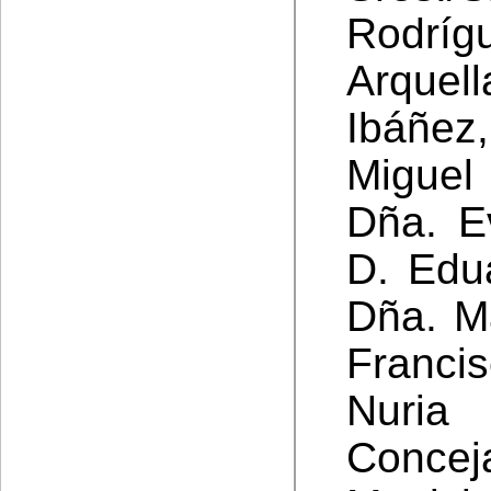
Rodríg
Arquel
Ibáñez
Miguel
Dña. E
D. Edu
Dña. M
Franci
Nuria 
Concej