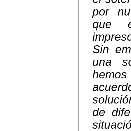
por nu
que e
impresc
Sin em
una so
hemos 
acuerd
solució
de dife
situac