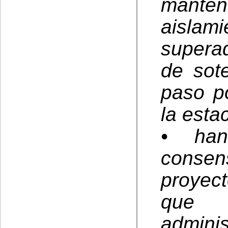
mante
aisla
superad
de sote
paso p
la esta
• han
consen
proyec
que p
admin