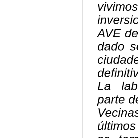
vivim
inversi
AVE de
dado so
ciuda
definiti
La lab
parte d
Vecinas
último