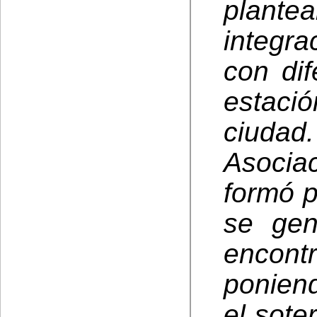
plant
integr
con dif
estació
ciuda
Asocia
formó p
se gen
encontr
ponien
el sote