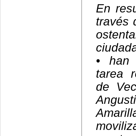
En res
través 
osten
ciudad
• han 
tarea 
de Vec
Angust
Amari
movili