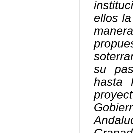
instit
ellos l
mane
propu
soterra
su pa
hasta 
proyec
Gobie
Andal
Grana