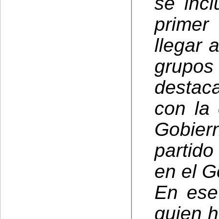
se incl
primer
llegar 
grupos
destac
con la
Gobier
partid
en el G
En ese
quien h