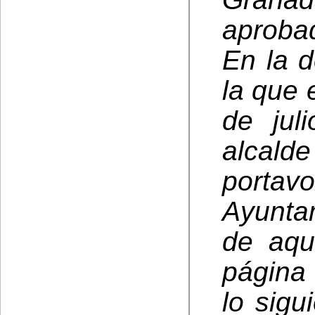
aprobad
En la 
la que 
de jul
alcald
portav
Ayuntam
de aqu
página
lo sigu