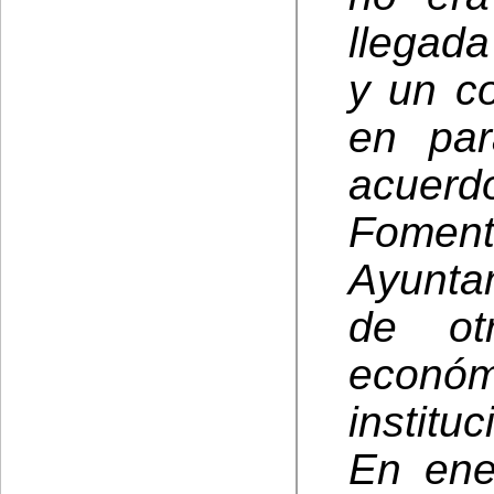
llegada
y un c
en par
acuer
Foment
Ayunta
de ot
económ
instituc
En ene