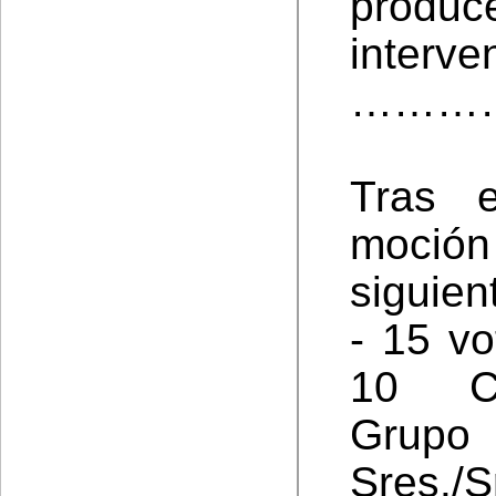
prod
interve
………
Tras 
moción
siguien
- 15 vo
10 Co
Grupo
Sres./