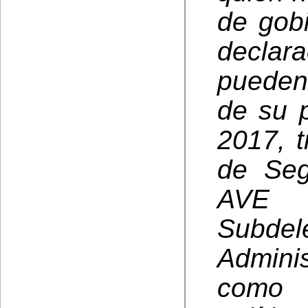
de gob
declar
pueden
de su p
2017, 
de Seg
AVE
Subdele
Admini
como 