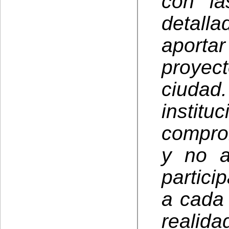
con la
detal
aporta
proyec
ciuda
insti
compro
y no a
partici
a cada
realidad