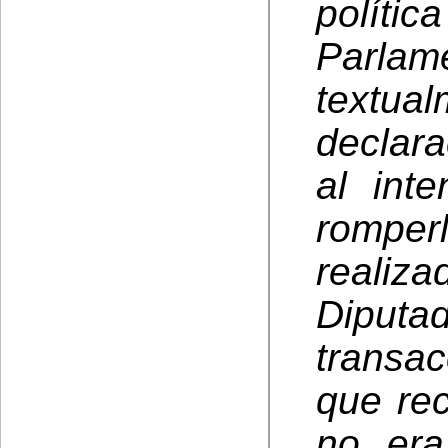
polít
Parl
textua
declara
al int
romperl
realiz
Diputa
transa
que rec
no era