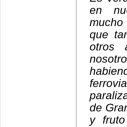
en nu
mucho 
que ta
otros
nosot
habiend
ferrov
parali
de Gran
y frut