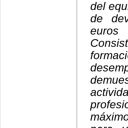
del equ
de dev
euros
Consis
form
desem
demuest
activid
profesi
máximo