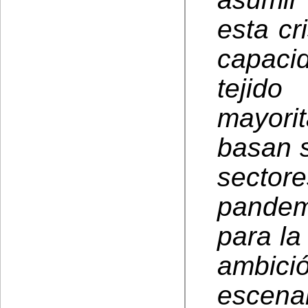
esta cr
capaci
tejid
mayori
basan 
secto
pandem
para la
ambici
escena