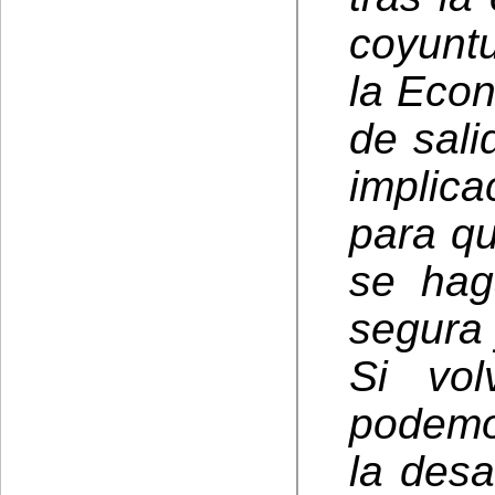
coyunt
la Econ
de sali
implic
para qu
se hag
segura 
Si vol
podemo
la desa