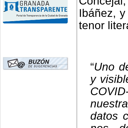
Conceja
Ibáñez, y
tenor liter
“
Uno de
y visib
COVID-
nuestr
datos 