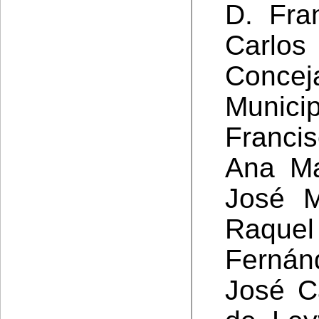
D. Fra
Carlo
Concej
Municip
Franci
Ana Ma
José M
Raquel
Ferná
José C