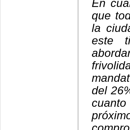
En cua
que tod
la ciu
este 
abord
frivo
mandat
del 26%
cuanto
próxi
comp