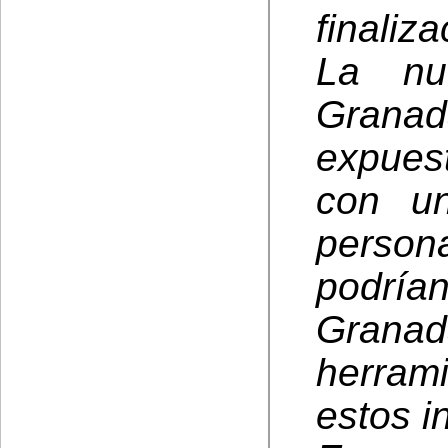
finaliza
La nu
Grana
expues
con un
perso
podría
Granad
herram
estos i