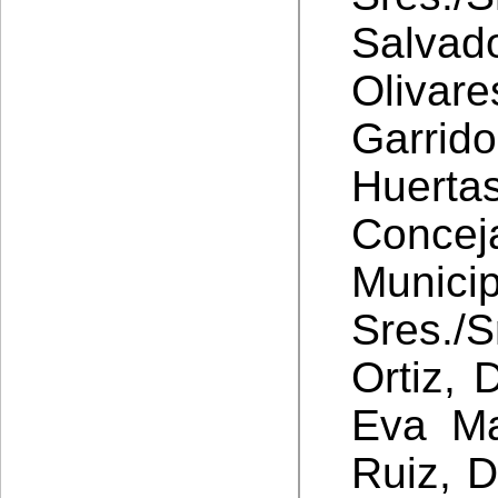
Salva
Olivare
Garrid
Huer
Concej
Munici
Sres./
Ortiz, 
Eva Ma
Ruiz, D