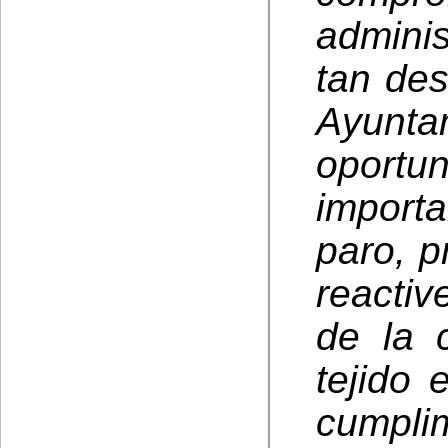
adminis
tan des
Ayunta
oportu
importa
paro, p
reacti
de la 
tejido 
cumpli