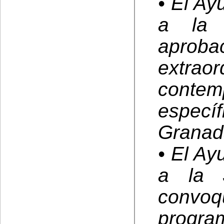
• El Ay
a la 
aproba
extra
conte
específ
Granad
• El Ay
a la 
convo
prog