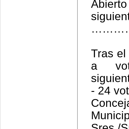
Abiert
siguien
………
Tras el
a vot
siguien
- 24 vo
Concej
Munici
Sres.