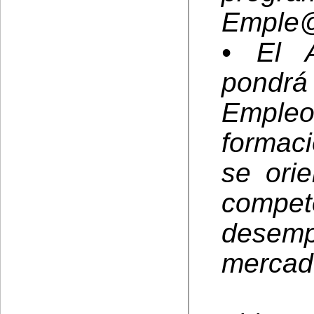
Emple
• El 
pondr
Emple
formaci
se ori
compe
desem
mercado