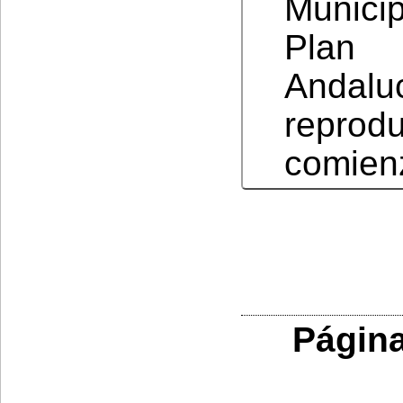
Municip
Plan
Andalu
reprod
comienz
Página