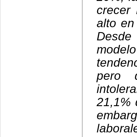
crecer
alto en
Desde 
modelo
tenden
pero 
intoler
21,1% d
embar
labor