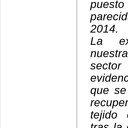
puesto
pareci
2014.
La ex
nuestr
secto
eviden
que se
recupe
tejido
tras la