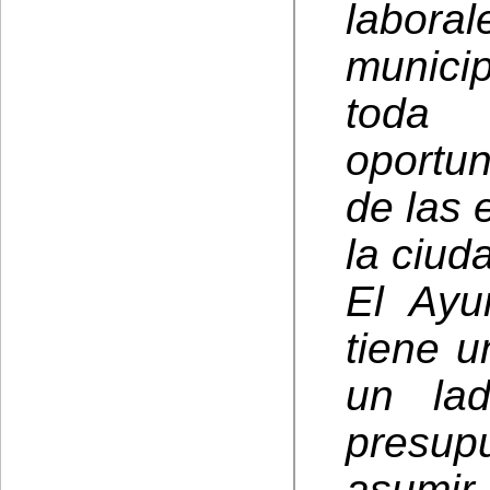
labor
munici
toda 
oportun
de las 
la ciud
El Ayu
tiene u
un la
presupu
asumir