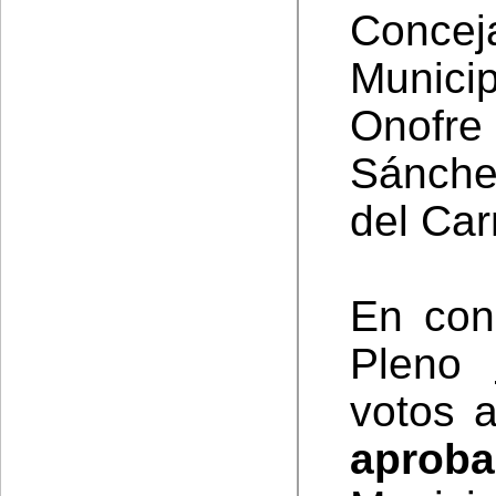
Concej
Munici
Onofre 
Sánche
del Ca
En con
Pleno
votos a
aproba