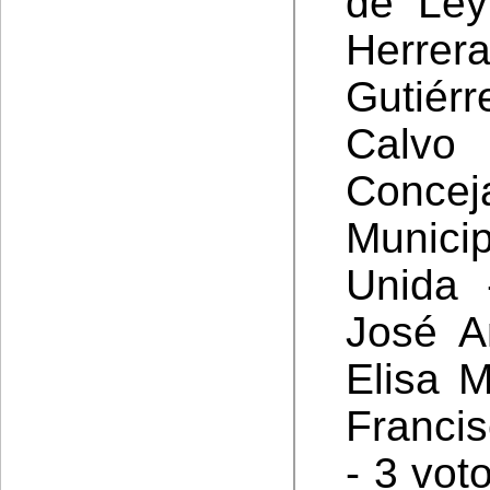
de Ley
Herre
Gutiér
Calv
Concej
Munic
Unida 
José A
Elisa 
Francis
- 3 vot