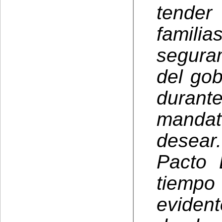
tende
famil
segura
del go
duran
manda
desear
Pacto 
tiempo
evident