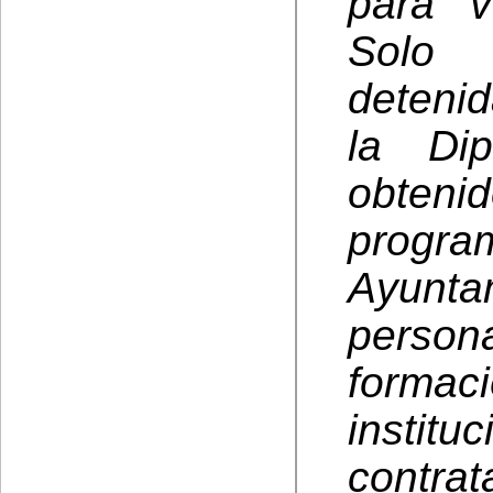
para v
Solo
deteni
la Di
obten
progr
Ayunta
persona
formac
instit
contrat