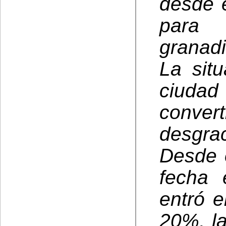
desde e
para 
granadi
La sit
ciud
conve
desgra
Desde 
fecha 
entró 
20%, l