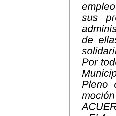
empleo;
sus pr
admini
de ell
solidar
Por tod
Munici
Pleno 
moción 
ACUER