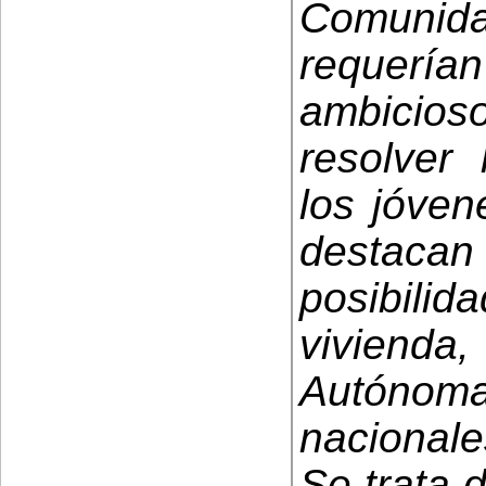
Comunida
requerí
ambicioso,
resolver
los jóven
destacan 
posibili
vivien
Autónom
nacionale
Se trata 