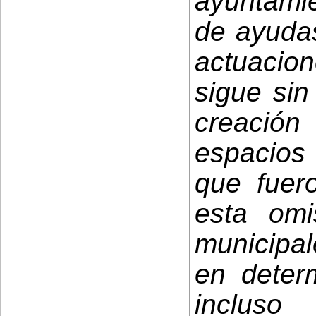
ayuntamie
de ayuda
actuacion
sigue sin
creaci
espacios
que fuer
esta omi
municipal
en deter
inclus