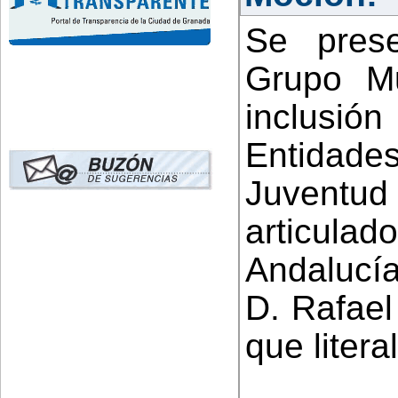
Se pres
Grupo Mu
inclusión
Entidad
Juventud
articulad
Andalucí
D. Rafael
que litera