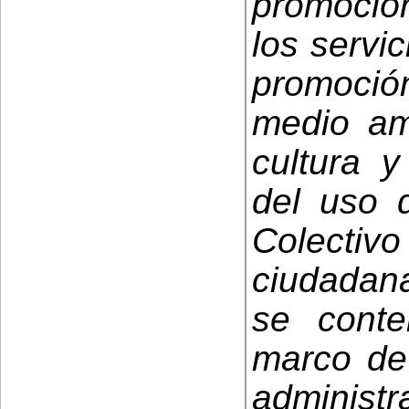
promoción
los servic
promoción
medio am
cultura y
del uso d
Colectivo
ciudadana
se cont
marco de 
administ