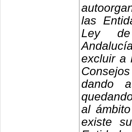
autoorgan
las Enti
Ley de
Andalucí
excluir a
Consejos 
dando a
quedando
al ámbit
existe su