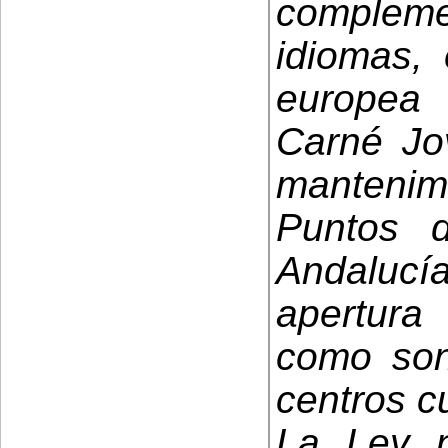
complemen
idiomas, 
europea
Carné Jo
manteni
Puntos d
Andaluc
apertura 
como son
centros c
La Ley 