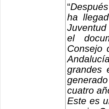
“
Después 
ha llega
Juventud
el docu
Consejo 
Andaluc
grandes 
generado 
cuatro añ
Este es u