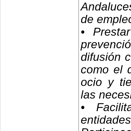
Andaluces
de empleo
• Prestar
prevenci
difusión c
como el d
ocio y ti
las neces
• Facili
entidades