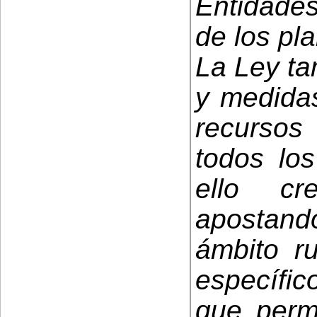
Entidades
de los pl
La Ley ta
y medidas
recursos 
todos los
ello cr
apostan
ámbito r
específi
que perm