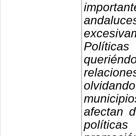
importan
andaluce
excesiva
Políticas
querién
relacio
olvidand
municipio
afectan d
política