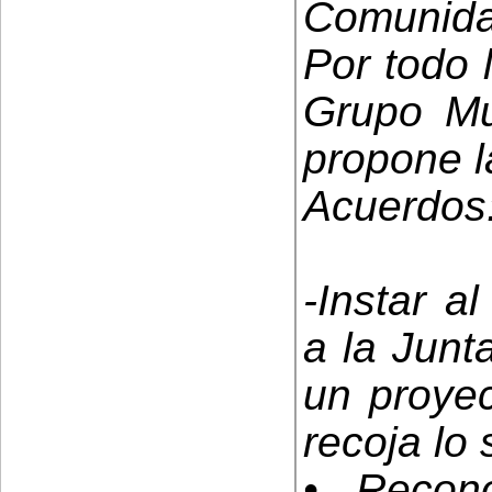
Comunida
Por todo 
Grupo Mun
propone l
Acuerdos
-Instar a
a la Junt
un proye
recoja lo 
• Recon