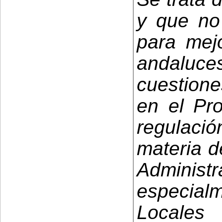
y que no
para mejo
andalu
cuestione
en el Pr
regulació
materia d
Admini
especia
Locale