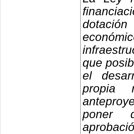
financiac
dotació
econó
infraestru
que posibi
el desar
propia 
anteproye
poner 
aproba