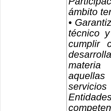
Particip
ámbito terr
• Garanti
técnico y
cumplir 
desarrol
materia
aquella
servici
Entida
compet