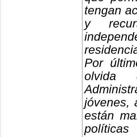
tengan ac
y recu
indepe
residenci
Por últi
olvida 
Administ
jóvenes, 
están ma
política