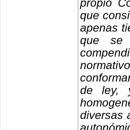
propio C
que consi
apenas ti
que se 
compen
normati
conforma
de ley,
homogen
diversas 
autonómic