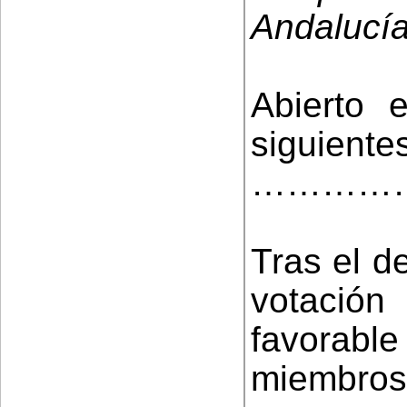
Andalucí
Abierto 
siguiente
…………
Tras el d
votació
favorab
miembros 