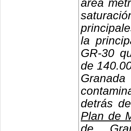
área metr
saturac
principal
la princi
GR-30 qu
de 140.00
Granada 
contamina
detrás d
Plan de M
de Gr