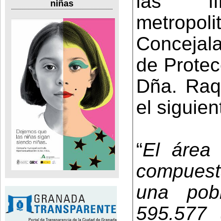
las lí
niñas
metropo
Concejala
de Protec
Dña. Raq
el siguient
“
El área 
compuest
una pob
595.577 