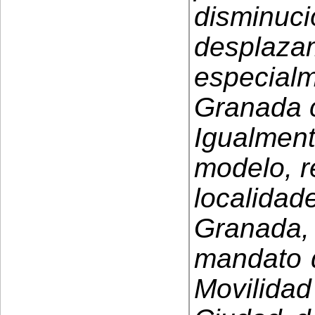
disminu
desplazam
especial
Granada c
Igualmen
modelo, r
localidad
Granada
mandato q
Movilida