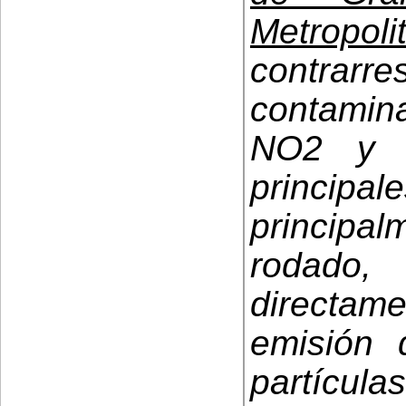
Metropoli
contrarre
contami
NO2 y 
principal
principal
rodado
directam
emisión 
partícula