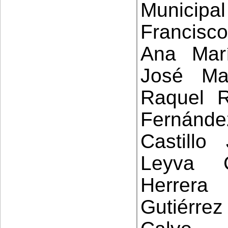
Municipal
Francisc
Ana Mar
José Ma
Raquel R
Fernánde
Castill
Leyva 
Herrera
Gutiérre