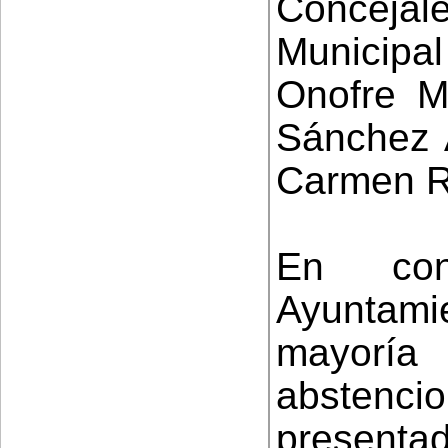
Conceja
Municip
Onofre Mi
Sánchez 
Carmen R
En con
Ayuntam
mayoría
abstenc
presenta