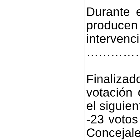
Durante e
produ
intervenc
…………
Finalizad
votación 
el siguien
-23 votos
Conceja