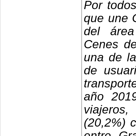
Por todos
que une 
del áre
Cenes de
una de l
de usuar
transport
año 2019
viajero
(20,2%) 
entre Gr