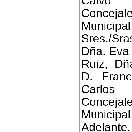
Calv
Conceja
Municip
Sres./Sra
Dña. Eva 
Ruiz, Dñ
D. Fran
Carlos
Conceja
Municipal
Adelant