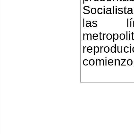
Socialist
las lí
metropol
reprodu
comienzo 