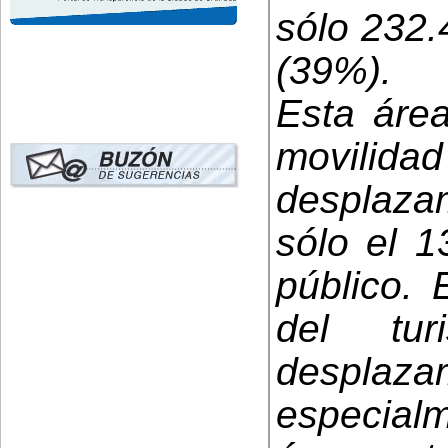
sólo 232.
(39%).
Esta área
movilidad
desplaza
sólo el 1
público.
del tu
despla
especial