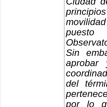
Ciudad d
princip
movilida
puesto
Observato
Sin emba
aprobar 
coordina
del térm
pertenec
por lo q