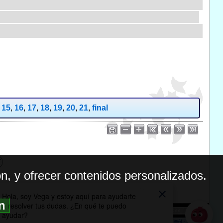
,
15
,
16
,
17
,
18
,
19
,
20
,
21
,
final
n, y ofrecer contenidos personalizados.
ón
BILIDAD
ICA DE PRIVACIDAD