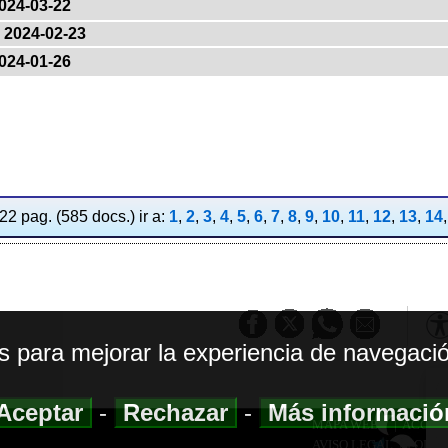
024-03-22
2024-02-23
024-01-26
2 pag. (585 docs.) ir a:
1
,
2
,
3
,
4
,
5
,
6
,
7
,
8
,
9
,
10
,
11
,
12
,
13
,
14
os para mejorar la experiencia de navegació
Aceptar
-
Rechazar
-
Más informaci
MAPA WEB
|
ACCESI
AVISO LEGAL
|
POLIT