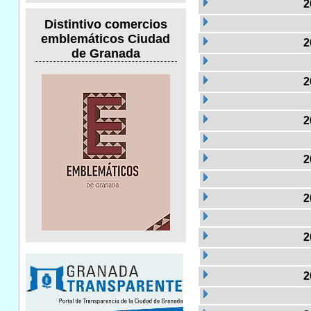
2
Distintivo comercios
emblemáticos Ciudad
2
de Granada
2
2
2
2
2
2