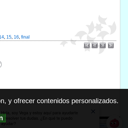
14
,
15
,
16
,
final
n, y ofrecer contenidos personalizados.
ón
BILIDAD
ICA DE PRIVACIDAD