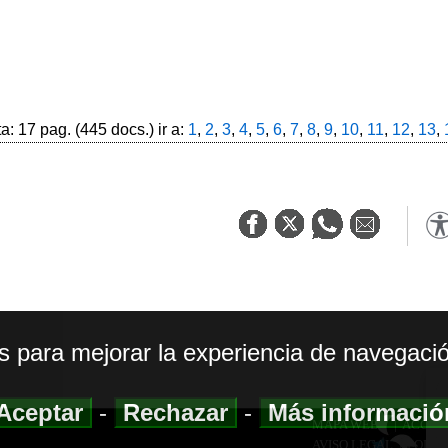
: 17 pag. (445 docs.) ir a:
1
,
2
,
3
,
4
,
5
,
6
,
7
,
8
,
9
,
10
,
11
,
12
,
13
,
os para mejorar la experiencia de navegació
Aceptar
-
Rechazar
-
Más informaci
MAPA WEB
|
ACCESI
AVISO LEGAL
|
POLIT