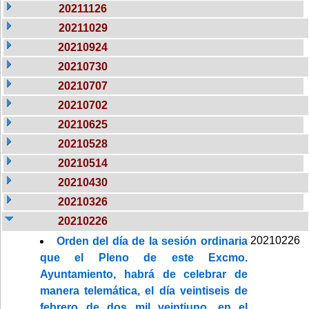
20211126
20211029
20210924
20210730
20210707
20210702
20210625
20210528
20210514
20210430
20210326
20210226
20210226
Orden del día de la sesión ordinaria
que el Pleno de este Excmo.
Ayuntamiento, habrá de celebrar de
manera telemática, el día veintiseis de
febrero de dos mil veintiuno, en el