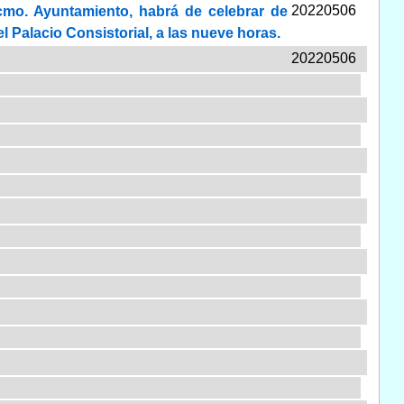
20220506
xcmo. Ayuntamiento, habrá de celebrar de
l Palacio Consistorial, a las nueve horas.
20220506