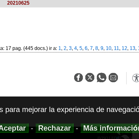
20210625
: 17 pag. (445 docs.) ir a:
1
,
2
,
3
,
4
,
5
,
6
,
7
,
8
,
9
,
10
,
11
,
12
,
13
,
os para mejorar la experiencia de navegació
Aceptar
-
Rechazar
-
Más informaci
MAPA WEB
|
ACCESI
AVISO LEGAL
|
POLIT