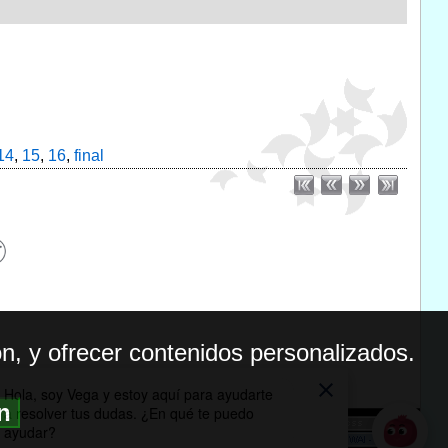
14
,
15
,
16
,
final
n, y ofrecer contenidos personalizados.
ón
BILIDAD
ICA DE PRIVACIDAD