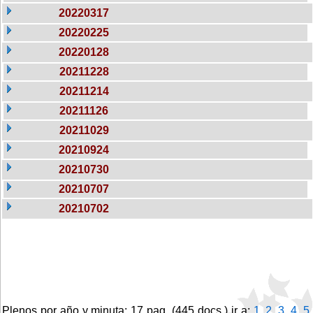
20220317
20220225
20220128
20211228
20211214
20211126
20211029
20210924
20210730
20210707
20210702
Plenos por año y minuta: 17 pag. (445 docs.) ir a:
1
,
2
,
3
,
4
,
5
,