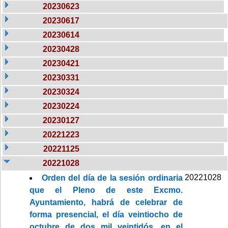
20230623
20230617
20230614
20230428
20230421
20230331
20230324
20230224
20230127
20221223
20221125
20221028
20221028
Orden del día de la sesión ordinaria
que el Pleno de este Excmo.
Ayuntamiento, habrá de celebrar de
forma presencial, el día veintiocho de
octubre de dos mil veintidós, en el