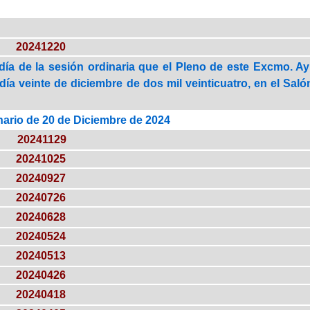
20241220
día de la sesión ordinaria que el Pleno de este Excmo. A
 día veinte de diciembre de dos mil veinticuatro, en el Saló
nario de 20 de Diciembre de 2024
20241129
20241025
20240927
20240726
20240628
20240524
20240513
20240426
20240418