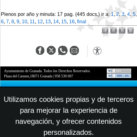
Plenos por año y minuta: 17 pag. (445 docs.) ir a:
1
,
2
,
3
,
4
,
5
,
6
,
7
,
8
,
9
,
10
,
11
,
12
,
13
,
14
,
15
,
16
,
final
Ayuntamiento de Granada. Todos los Derechos Reservados.
Plaza del Carmen,18071 Granada
|
958 539 697
Utilizamos cookies propias y de terceros
para mejorar la experiencia de
navegación, y ofrecer contenidos
personalizados.