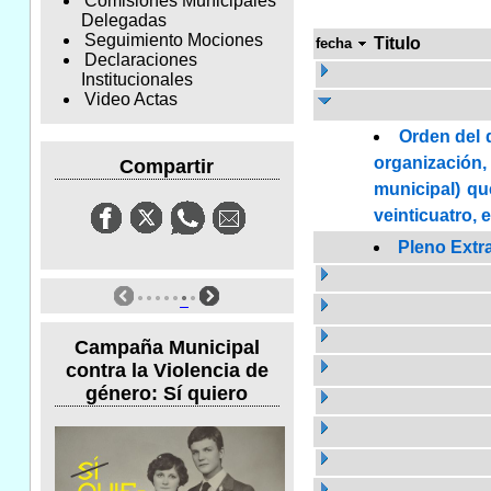
Comisiones Municipales
Delegadas
Seguimiento Mociones
Titulo
fecha
Declaraciones
Institucionales
Video Actas
Orden del d
organización
Compartir
municipal) qu
veinticuatro, 
Pleno Extr
Campaña Municipal
contra la Violencia de
género: Sí quiero