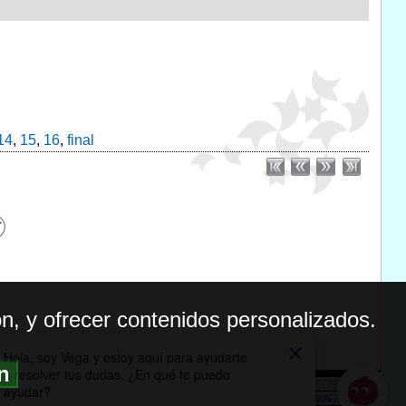
14
,
15
,
16
,
final
n, y ofrecer contenidos personalizados.
ón
BILIDAD
ICA DE PRIVACIDAD