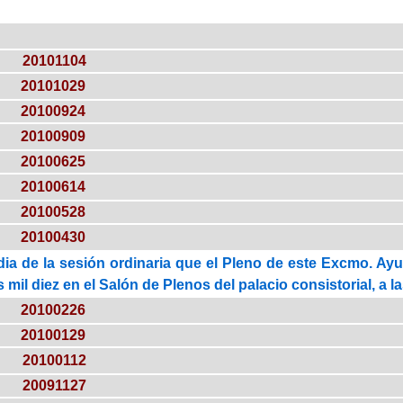
20101104
20101029
20100924
20100909
20100625
20100614
20100528
20100430
dia de la sesión ordinaria que el Pleno de este Excmo. Ayun
s mil diez en el Salón de Plenos del palacio consistorial, a l
20100226
20100129
20100112
20091127