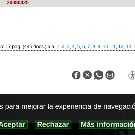
20080425
: 17 pag. (445 docs.) ir a:
1
,
2
,
3
,
4
,
5
,
6
,
7
,
8
,
9
,
10
,
11
,
12
,
13
,
os para mejorar la experiencia de navegació
Aceptar
-
Rechazar
-
Más informaci
MAPA WEB
|
ACCESI
AVISO LEGAL
|
POLIT