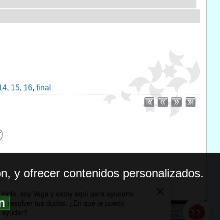
14
,
15
,
16
,
final
n, y ofrecer contenidos personalizados.
ón
BILIDAD
ICA DE PRIVACIDAD