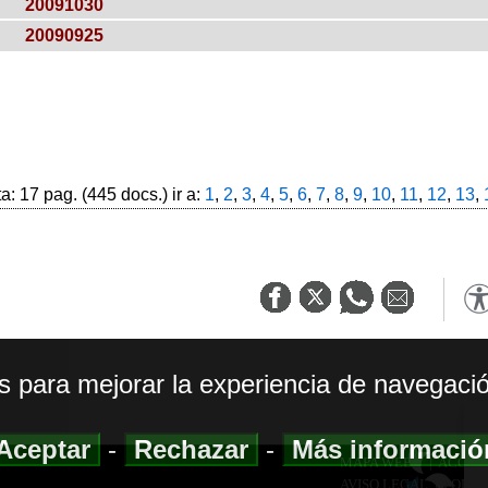
20091030
20090925
: 17 pag. (445 docs.) ir a:
1
,
2
,
3
,
4
,
5
,
6
,
7
,
8
,
9
,
10
,
11
,
12
,
13
,
os para mejorar la experiencia de navegació
Aceptar
-
Rechazar
-
Más informaci
MAPA WEB
|
ACCESI
AVISO LEGAL
|
POLIT