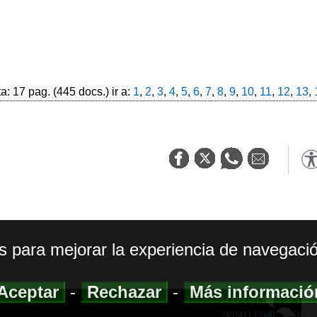
: 17 pag. (445 docs.) ir a:
1
,
2
,
3
,
4
,
5
,
6
,
7
,
8
,
9
,
10
,
11
,
12
,
13
,
os para mejorar la experiencia de navegació
Aceptar
-
Rechazar
-
Más informaci
MAPA WEB
|
ACCESI
AVISO LEGAL
|
POLIT