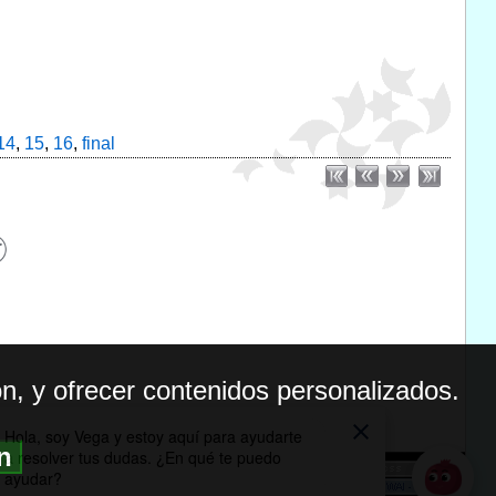
14
,
15
,
16
,
final
n, y ofrecer contenidos personalizados.
ón
BILIDAD
ICA DE PRIVACIDAD