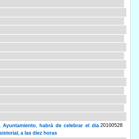
20100528
 Ayuntamiento, habrá de celebrar el dia
storial, a las diez horas