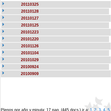
20110325
20110128
20110127
20110125
20101223
20101220
20101126
20101104
20101029
20100924
20100909
Plenos por año y minuta: 17 pag. (445 docs.) ir a:
1
,
2
,
3
,
4
,
5
,