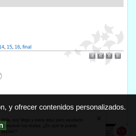
14
,
15
,
16
,
final
n, y ofrecer contenidos personalizados.
ón
BILIDAD
ICA DE PRIVACIDAD