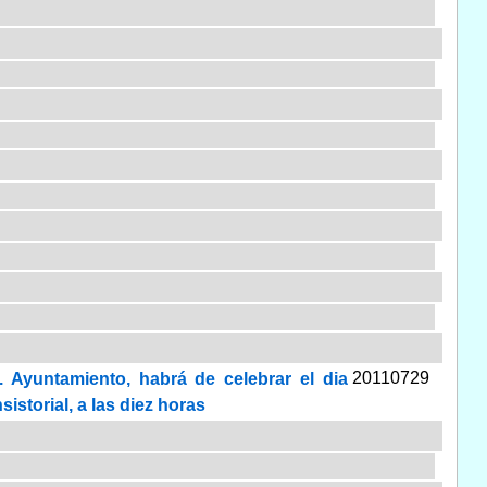
20110729
 Ayuntamiento, habrá de celebrar el dia
istorial, a las diez horas