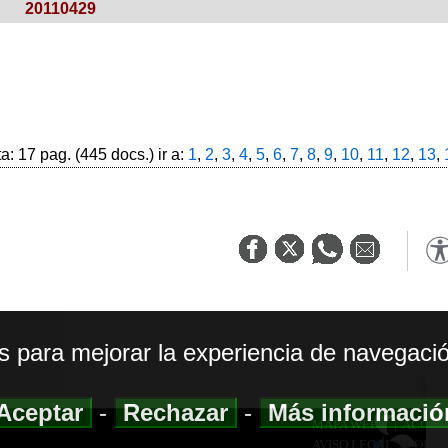
20110429
: 17 pag. (445 docs.) ir a:
1
,
2
,
3
,
4
,
5
,
6
,
7
,
8
,
9
,
10
,
11
,
12
,
13
,
os para mejorar la experiencia de navegació
Aceptar
-
Rechazar
-
Más informaci
MAPA WEB
|
ACCESI
AVISO LEGAL
|
POLIT