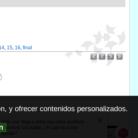
14
,
15
,
16
,
final
n, y ofrecer contenidos personalizados.
ón
BILIDAD
ICA DE PRIVACIDAD