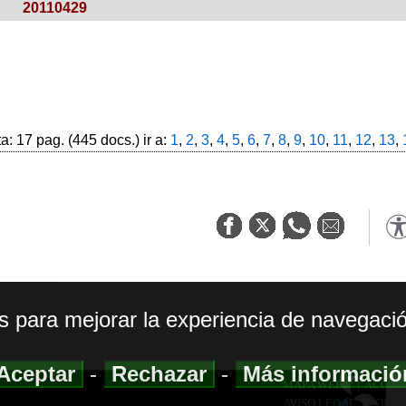
20110429
: 17 pag. (445 docs.) ir a:
1
,
2
,
3
,
4
,
5
,
6
,
7
,
8
,
9
,
10
,
11
,
12
,
13
,
os para mejorar la experiencia de navegació
Aceptar
-
Rechazar
-
Más informaci
MAPA WEB
|
ACCESI
AVISO LEGAL
|
POLIT