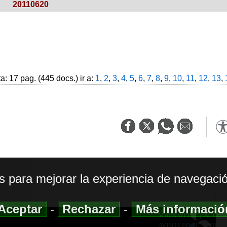
20110620
: 17 pag. (445 docs.) ir a:
1
,
2
,
3
,
4
,
5
,
6
,
7
,
8
,
9
,
10
,
11
,
12
,
13
,
os para mejorar la experiencia de navegació
Aceptar
-
Rechazar
-
Más informaci
MAPA WEB
|
ACCESI
AVISO LEGAL
|
POLIT