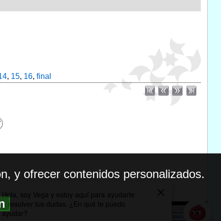
14
,
15
,
16
,
final
n, y ofrecer contenidos personalizados.
ón
BILIDAD
ICA DE PRIVACIDAD