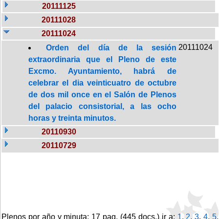
20111125
20111028
20111024
20111024
Orden del día de la sesión
extraordinaria que el Pleno de este
Excmo. Ayuntamiento, habrá de
celebrar el dia veinticuatro de octubre
de dos mil once en el Salón de Plenos
del palacio consistorial, a las ocho
horas y treinta minutos.
20110930
20110729
Plenos por año y minuta: 17 pag. (445 docs.) ir a:
1
,
2
,
3
,
4
,
5
,