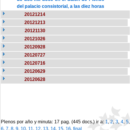
del palacio consistorial, a las diez horas
20121214
20121213
20121130
20121026
20120928
20120727
20120716
20120629
20120628
Plenos por año y minuta: 17 pag. (445 docs.) ir a:
1
,
2
,
3
,
4
,
5
,
6
,
7
,
8
,
9
,
10
,
11
,
12
,
13
,
14
,
15
,
16
,
final