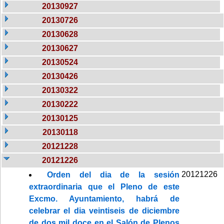
20130927
20130726
20130628
20130627
20130524
20130426
20130322
20130222
20130125
20130118
20121228
20121226
20121226
Orden del dia de la sesión
extraordinaria que el Pleno de este
Excmo. Ayuntamiento, habrá de
celebrar el dia veintiseis de diciembre
de dos mil doce en el Salón de Plenos