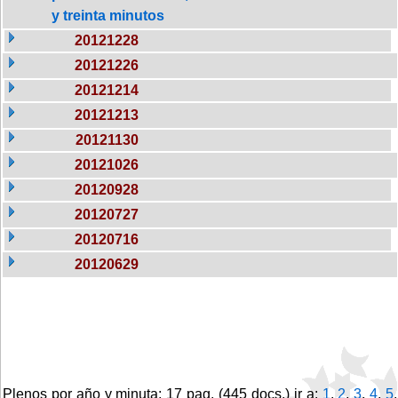
y treinta minutos
20121228
20121226
20121214
20121213
20121130
20121026
20120928
20120727
20120716
20120629
Plenos por año y minuta: 17 pag. (445 docs.) ir a:
1
,
2
,
3
,
4
,
5
,