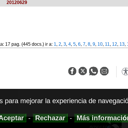
20120629
: 17 pag. (445 docs.) ir a:
1
,
2
,
3
,
4
,
5
,
6
,
7
,
8
,
9
,
10
,
11
,
12
,
13
,
os para mejorar la experiencia de navegació
Aceptar
-
Rechazar
-
Más informaci
MAPA WEB
|
ACCESI
AVISO LEGAL
|
POLIT