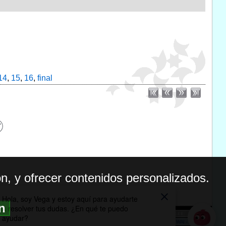
14
,
15
,
16
,
final
n, y ofrecer contenidos personalizados.
ón
BILIDAD
ICA DE PRIVACIDAD