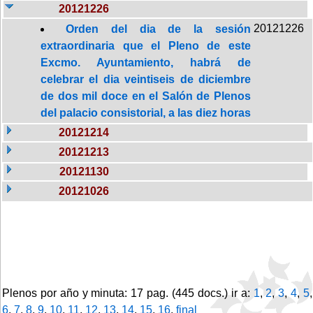
20121226
20121226
Orden del dia de la sesión
extraordinaria que el Pleno de este
Excmo. Ayuntamiento, habrá de
celebrar el dia veintiseis de diciembre
de dos mil doce en el Salón de Plenos
del palacio consistorial, a las diez horas
20121214
20121213
20121130
20121026
Plenos por año y minuta: 17 pag. (445 docs.) ir a:
1
,
2
,
3
,
4
,
5
,
6
,
7
,
8
,
9
,
10
,
11
,
12
,
13
,
14
,
15
,
16
,
final