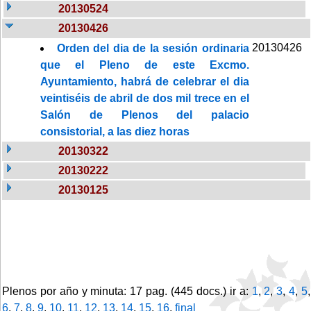
20130524
20130426
20130426
Orden del dia de la sesión ordinaria
que el Pleno de este Excmo.
Ayuntamiento, habrá de celebrar el dia
veintiséis de abril de dos mil trece en el
Salón de Plenos del palacio
consistorial, a las diez horas
20130322
20130222
20130125
Plenos por año y minuta: 17 pag. (445 docs.) ir a:
1
,
2
,
3
,
4
,
5
,
6
,
7
,
8
,
9
,
10
,
11
,
12
,
13
,
14
,
15
,
16
,
final