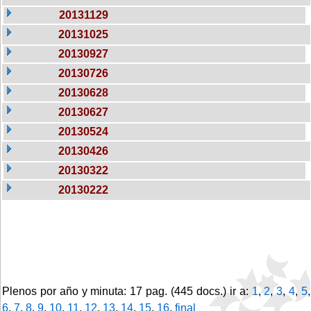
20131129
20131025
20130927
20130726
20130628
20130627
20130524
20130426
20130322
20130222
Plenos por año y minuta: 17 pag. (445 docs.) ir a:
1
,
2
,
3
,
4
,
5
,
6
,
7
,
8
,
9
,
10
,
11
,
12
,
13
,
14
,
15
,
16
,
final