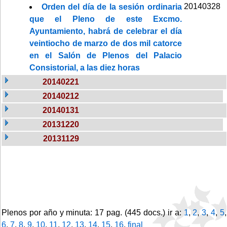
20140328
Orden del día de la sesión ordinaria
que el Pleno de este Excmo.
Ayuntamiento, habrá de celebrar el día
veintiocho de marzo de dos mil catorce
en el Salón de Plenos del Palacio
Consistorial, a las diez horas
20140221
20140212
20140131
20131220
20131129
Plenos por año y minuta: 17 pag. (445 docs.) ir a:
1
,
2
,
3
,
4
,
5
,
6
,
7
,
8
,
9
,
10
,
11
,
12
,
13
,
14
,
15
,
16
,
final