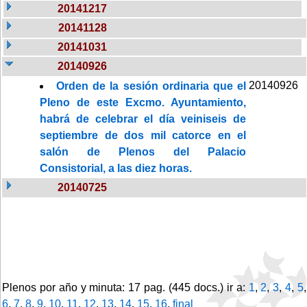
20141217
20141128
20141031
20140926
20140926
Orden de la sesión ordinaria que el
Pleno de este Excmo. Ayuntamiento,
habrá de celebrar el día veiniseis de
septiembre de dos mil catorce en el
salón de Plenos del Palacio
Consistorial, a las diez horas.
20140725
Plenos por año y minuta: 17 pag. (445 docs.) ir a:
1
,
2
,
3
,
4
,
5
,
6
,
7
,
8
,
9
,
10
,
11
,
12
,
13
,
14
,
15
,
16
,
final