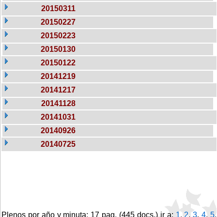
20150311
20150227
20150223
20150130
20150122
20141219
20141217
20141128
20141031
20140926
20140725
Plenos por año y minuta: 17 pag. (445 docs.) ir a:
1
,
2
,
3
,
4
,
5
,