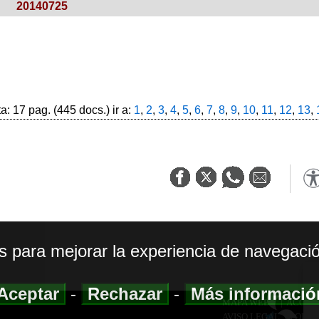
20140725
: 17 pag. (445 docs.) ir a:
1
,
2
,
3
,
4
,
5
,
6
,
7
,
8
,
9
,
10
,
11
,
12
,
13
,
os para mejorar la experiencia de navegació
Aceptar
-
Rechazar
-
Más informaci
MAPA WEB
|
ACCESI
AVISO LEGAL
|
POLIT