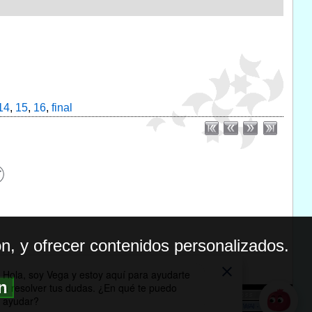
14
,
15
,
16
,
final
n, y ofrecer contenidos personalizados.
ón
BILIDAD
ICA DE PRIVACIDAD