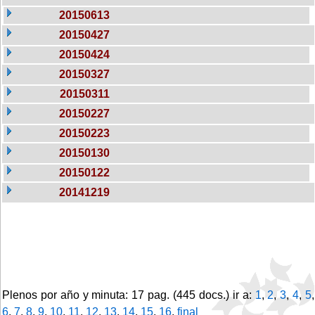
20150613
20150427
20150424
20150327
20150311
20150227
20150223
20150130
20150122
20141219
Plenos por año y minuta: 17 pag. (445 docs.) ir a:
1
,
2
,
3
,
4
,
5
,
6
,
7
,
8
,
9
,
10
,
11
,
12
,
13
,
14
,
15
,
16
,
final