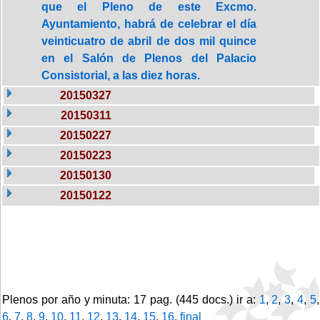
que el Pleno de este Excmo.
Ayuntamiento, habrá de celebrar el día
veinticuatro de abril de dos mil quince
en el Salón de Plenos del Palacio
Consistorial, a las diez horas.
20150327
20150311
20150227
20150223
20150130
20150122
Plenos por año y minuta: 17 pag. (445 docs.) ir a:
1
,
2
,
3
,
4
,
5
,
6
,
7
,
8
,
9
,
10
,
11
,
12
,
13
,
14
,
15
,
16
,
final